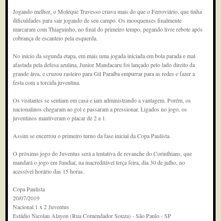
Jogando melhor, o Moleque Travesso criava mais do que o Ferroviário, que tinha
dificuldades para sair jogando de seu campo. Os mooquenses finalmente
marcaram com Thiaguinho, no final do primeiro tempo, pegando livre rebote após
cobrança de escanteio pela esquerda.
No início da segunda etapa, em mais uma jogada iniciada em bola parada e mal
afastada pela defesa azulina, Junior Mandacaru foi lançado pelo lado direito da
grande área, e cruzou rasteiro para Gil Paraíba empurrar para as redes e fazer a
festa com a torcida juventina.
Os visitantes se sentiam em casa e iam administrando a vantagem. Porém, os
nacionalinos chegaram ao gol e passaram a pressionar. Ligados no jogo, os
juventinos mantiveram o placar de 2 a 1.
Assim se encerrou o primeiro turno da fase inicial da Copa Paulista.
O próximo jogo do Juventus será a tentativa de revanche do Corinthians, que
mandará o jogo em Jundiaí, na inacreditável terça feira, dia 30 de julho, no
acessível horário das 15 horas.
Copa Paulista
20/07/2019
Nacional 1 x 2 Juventus
Estádio Nicolau Alayon (Rua Comendador Souza) - São Paulo - SP