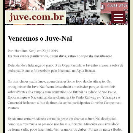
Vencemos o Juve-Nal
Por: Hamilton Kenji em 22 jul 2019
Os dois clubes paulistanos, quem diria, estão no topo da classificação
Defendendo a liderança do grupo 3 da Copa Paulista, o Juventus cruzou a selva de
pedra paulistana e foi recebido pelo Nacional, na Água Branca.
Os dois clubes paulistanos, quem diria, estão no topo da classificação. Os
protagonistas do Juve-Nal fazem desse duelo um clássico porque são os dois
sobreviventes dos tempos mais românticos do futebol na cidade de São Paulo.
Época em que o Nacional ainda se chamava São Paulo Railway e o Ypiranga e o
Comercial fechavam a lista de times da capital participantes do velho Campeonato
Paulista.
Existe uma certa resistência em muita gente em chamar o Juve-Nal de clássico,
como se a reverência ao passado não fosse suficiente. Alimentar essa rivalidade,
de forma sadia, pode fazer muito bem a ambos os clubes. Foi assim neste sábado.