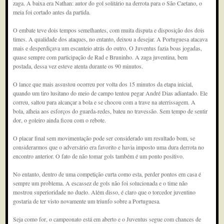
zaga. A baixa era Nathan: autor do gol solitário na derrota para o São Caetano, o
meia foi cortado antes da partida.
O embate teve dois tempos semelhantes, com muita disputa e disposição dos dois
times. A qualidade dos ataques, no entanto, deixou a desejar. A Portuguesa atacava
mais e desperdiçava um escanteio atrás do outro. O Juventus fazia boas jogadas,
quase sempre com participação de Rad e Bruninho. A zaga juventina, bem
postada, dessa vez esteve atenta durante os 90 minutos.
O lance que mais assustou ocorreu por volta dos 15 minutos da etapa inicial,
quando um tiro lusitano do meio de campo tentou pegar André Dias adiantado. Ele
correu, saltou para alcançar a bola e se chocou com a trave na aterrissagem. A
bola, alheia aos esforços do guarda-redes, bateu no travessão. Sem tempo de sentir
dor, o goleiro ainda ficou com o rebote.
O placar final sem movimentação pode ser considerado um resultado bom, se
considerarmos que o adversário era favorito e havia imposto uma dura derrota no
encontro anterior. O fato de não tomar gols também é um ponto positivo.
No entanto, dentro de uma competição curta como esta, perder pontos em casa é
sempre um problema. A escassez de gols não foi solucionada e o time não
mostrou superioridade no duelo. Além disso, é claro que o torcedor juventino
gostaria de ter visto novamente um triunfo sobre a Portuguesa.
Seja como for, o campeonato está em aberto e o Juventus segue com chances de