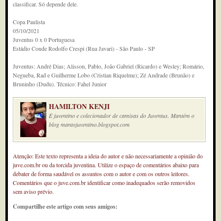
classificar. Só depende dele.
Copa Paulista
05/10/2021
Juventus 0 x 0 Portuguesa
Estádio Conde Rodolfo Crespi (Rua Javari) - São Paulo - SP
Juventus: André Dias; Alisson, Pablo, João Gabriel (Ricardo) e Wesley; Romário,
Negueba, Rad e Guilherme Lobo (Cristian Riquelme); Zé Andrade (Brunão) e
Bruninho (Dudu). Técnico: Fahel Junior
HAMILTON KENJI
É juventino e colecionador de camisas do Juventus. Mantém o
blog mantojuventino.blogspot.com
Atenção: Este texto representa a ideia do autor e não necessariamente a opinião do
juve.com.br ou da torcida juventina. Utilize o espaço de comentários abaixo para
debater de forma saudável os assuntos com o autor e com os outros leitores.
Comentários que o juve.com.br identificar como inadequados serão removidos
sem aviso prévio.
Compartilhe este artigo com seus amigos: