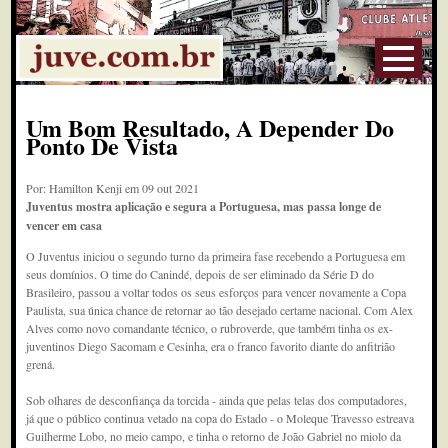
Um Bom Resultado, A Depender Do
Ponto De Vista
Por: Hamilton Kenji em 09 out 2021
Juventus mostra aplicação e segura a Portuguesa, mas passa longe de
vencer em casa
O Juventus iniciou o segundo turno da primeira fase recebendo a Portuguesa em
seus domínios. O time do Canindé, depois de ser eliminado da Série D do
Brasileiro, passou a voltar todos os seus esforços para vencer novamente a Copa
Paulista, sua única chance de retornar ao tão desejado certame nacional. Com Alex
Alves como novo comandante técnico, o rubroverde, que também tinha os ex-
juventinos Diego Sacomam e Cesinha, era o franco favorito diante do anfitrião
grená.
Sob olhares de desconfiança da torcida - ainda que pelas telas dos computadores,
já que o público continua vetado na copa do Estado - o Moleque Travesso estreava
Guilherme Lobo, no meio campo, e tinha o retorno de João Gabriel no miolo da