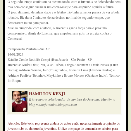
O segundo tempo continuou na mesma toada, com o Juventus se defendendo bem,
mas sem conseguir encaixar um contra-ataque para ampliar e liquidar a fatura.
O jogo diminuiu de intensidade e o árbitro não tinha a menor pressa de ver a bola
rolando. Ele daria 7 minutos de acréscimo no final do segundo tempo, que
demoraram muito para passar.
Missão cumprida: com a vitória, o Juventus ganha força para o próximo
compromisso, diante do Linense, que empatou sem gols na estreia, contra o
Comercial.
Campeonato Paulista Série A2
14/01/2023
Estádio Conde Rodolfo Crespi (Rua Javari) - São Paulo - SP
Juventus: André Dias; Iran, Alan Uchôa, Diego Sacomam e Denis Neves (Luan
Gama); Adilson Goiano, Jair (Thiaguinho), Jeferson Lima (Everton Santos) e
Adriano Paulista (Betinho); Maykinho e Bruno Moraes (Gustavo Índio). Técnico:
Ito Roque
HAMILTON KENJI
É juventino e colecionador de camisas do Juventus. Mantém o
blog mantojuventino.blogspot.com
Atenção: Este texto representa a ideia do autor e não necessariamente a opinião do
juve.com.br ou da torcida juventina. Utilize o espaço de comentários abaixo para