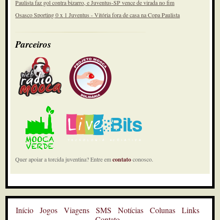
Paulista faz gol contra bizarro, e Juventus-SP vence de virada no fim
Osasco Sporting 0 x 1 Juventus - Vitória fora de casa na Copa Paulista
Parceiros
Quer apoiar a torcida juventina? Entre em
contato
conosco.
Início
Jogos
Viagens
SMS
Notícias
Colunas
Links
Contato