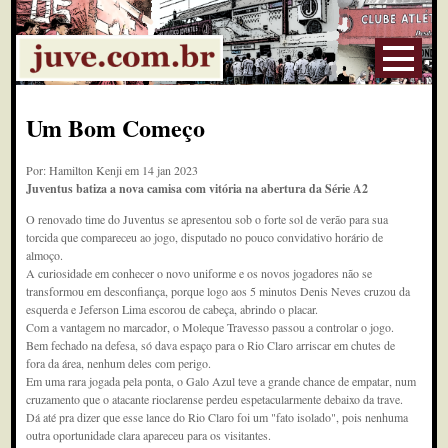
Um Bom Começo
Por: Hamilton Kenji em 14 jan 2023
Juventus batiza a nova camisa com vitória na abertura da Série A2
O renovado time do Juventus se apresentou sob o forte sol de verão para sua
torcida que compareceu ao jogo, disputado no pouco convidativo horário de
almoço.
A curiosidade em conhecer o novo uniforme e os novos jogadores não se
transformou em desconfiança, porque logo aos 5 minutos Denis Neves cruzou da
esquerda e Jeferson Lima escorou de cabeça, abrindo o placar.
Com a vantagem no marcador, o Moleque Travesso passou a controlar o jogo.
Bem fechado na defesa, só dava espaço para o Rio Claro arriscar em chutes de
fora da área, nenhum deles com perigo.
Em uma rara jogada pela ponta, o Galo Azul teve a grande chance de empatar, num
cruzamento que o atacante rioclarense perdeu espetacularmente debaixo da trave.
Dá até pra dizer que esse lance do Rio Claro foi um "fato isolado", pois nenhuma
outra oportunidade clara apareceu para os visitantes.