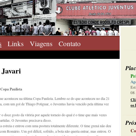
s
Links
Viagens
Contato
Plac
 Javari
Pr
Ag
Est
 Copa Paulista
08 
ue aconteceu na última Copa Paulista. Lembre-se do que aconteceu no dia 21
Cl
ia, com um gol de Thiago Potiguar, o Juventus havia vencido pela última vez
os 
 o doce gosto da vitória por aquele torneio do qual é o time que mais vezes
artidas. O Juventus precisava disso.
Pró
 estreia e entrou com uma postura totalmente diferente. O time grená não deu
Co
com Romário. Um gol difícil, sofrido, a bola não queria entrar, mas entrou. O