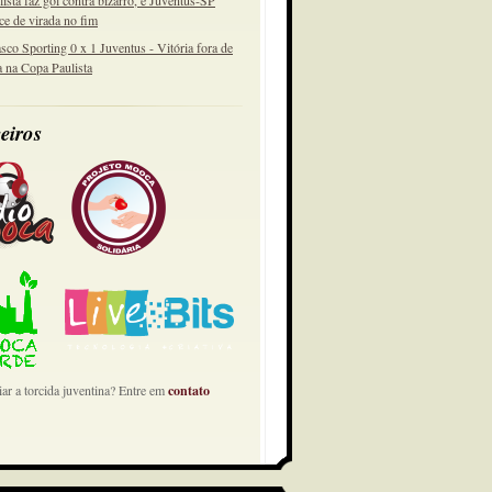
lista faz gol contra bizarro, e Juventus-SP
ce de virada no fim
sco Sporting 0 x 1 Juventus - Vitória fora de
a na Copa Paulista
eiros
ar a torcida juventina? Entre em
contato