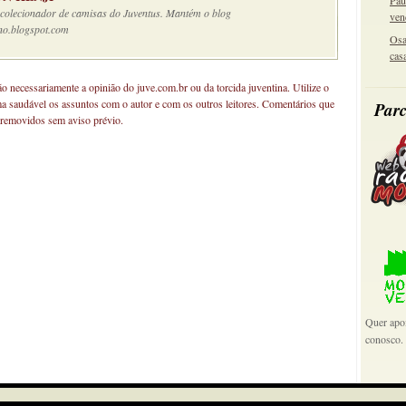
Pau
e colecionador de camisas do Juventus. Mantém o blog
ven
no.blogspot.com
Osa
cas
não necessariamente a opinião do juve.com.br ou da torcida juventina. Utilize o
ma saudável os assuntos com o autor e com os outros leitores. Comentários que
Parc
 removidos sem aviso prévio.
Quer apoi
conosco.