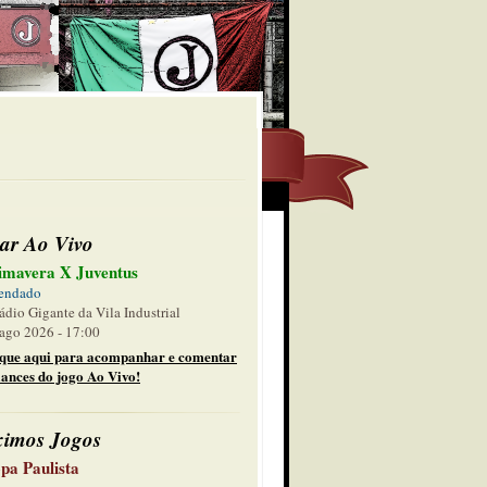
ar Ao Vivo
imavera X Juventus
endado
ádio Gigante da Vila Industrial
ago 2026 - 17:00
ique aqui para acompanhar e comentar
lances do jogo Ao Vivo!
ximos Jogos
pa Paulista