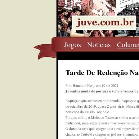
Jogos
Notícias
Coluna
Tarde De Redenção Na
Por: Hamilton Kenji em 19 set 2021
Juventus muda de postura e volta a vencer na
Esqueça o que aconteceu no Canindé. Esqueça o q
de setembro de 2019, quase 2 anos atrás. Nesse d
pela copa do Estado. Até hoje.
Porque, enfim, o Moleque Travesso voltou a sentir
participou, mais vezes jogou e mas vezes venceu p
O dono da casa quis apagar toda a má impressão da
chance ao Taubaté e chegou ao gol aos 8 minutos, 