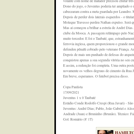
volante com nome de matador precisou chutar três v
Dono do jogo, o Juventus poderia ter ampliado 
cabecearam contra a meta guardada por Leandro. M
Depois de perder dois laterais esquerdos - o titu
Moleque Travesso perdeu Nathan expulso. Será qu
Mas aí começou a brilhar a estrela de André Dias.
clube da Mooca. A passagem relâmpago pelo Naci
muito torcedor. E foi o Taubaté, que, estranhamente, 
ferrovia inglesa, quem proporcionou o grande mom
defendeu pênalti cobrado pelo veterano França. A
Depois de mais um punhado de defesas do arqueiro,
conquistou apenas a sua segunda vitória no seu c
E assim, a redenção foi completa. Uma outra postur
novamente os velhos degraus de cimento da Rua Jav
Em breve, esperamos. O futebol precisa disso.
Copa Paulista
17/09/2021
Juventus 1 x 0 Taubaté
Estádio Conde Rodolfo Crespi (Rua Javari) - São
Juventus: André Dias; Pablo, João Gabriel e Ali
Andrade (Juan) e Bruninho (Brunão). Técnico: Fa
Gol: Romário (8' 1T)
HAMILTO