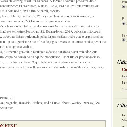
ezes até conseguir estufar as redes. A torcida juventina precisava disso.
Pri
o marcador com Lucas Ybom, Nathan, Pablo, Rad e outros que chutaram ou
as a bola não estava a fim de entrar, mesmo.
08
lar, Lucas Ybom, e o reserva, Wesley -, ambos contundidos no ombro, o
Pau
e era um mal sinal? O Juventus não precisava disso.
 O goleiro ainda não havia tido uma atuação marcante após o seu retorno ao
15
onal e o semestre obscuro no São Bernardo, em 2019, deixaram mágoa em
Juv
trocou as listras horizontais pelas largas verticais, tal e qual o arquirrival da
ento para o goleiro. O recordista de jogos neste século com a camisa juventina
22
ndré Dias precisava disso.
 o Juventus garantiu o resultado e deixou satisfeito o seu treinador, que
urto tempo no comando da equipe mooquense. Fahel Júnior precisava disso.
Últi
a, um outro resultado. O que falta, apenas, é a torcida poder ocupar
ari, para que a festa volte a acontecer. Vacinada, com saúde e com segurança.
Co
Juv
Juv
Osa
 Paulo - SP
sson; Negueba, Romário, Nathan, Rad e Lucas Ybom (Wesley, Danrley); Zé
Últi
hel Júnior
Juv
Mol
N KENJI