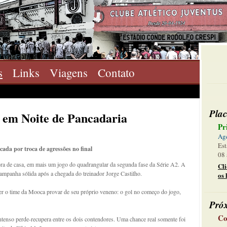
s
Links
Viagens
Contato
Plac
s em Noite de Pancadaria
Pr
Ag
Est
ada por troca de agressões no final
08 
ora de casa, em mais um jogo do quadrangular da segunda fase da Série A2. A
Cl
campanha sólida após a chegada do treinador Jorge Castilho.
os 
er o time da Mooca provar de seu próprio veneno: o gol no começo do jogo,
Pró
Co
ntenso perde-recupera entre os dois contendores. Uma chance real somente foi