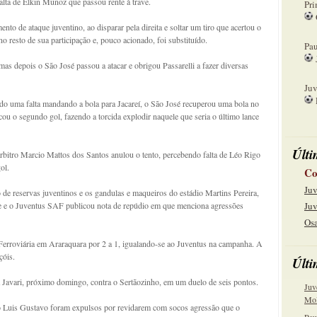
falta de Elkin Muñoz que passou rente à trave.
Pri
nto de ataque juventino, ao disparar pela direita e soltar um tiro que acertou o
08
o resto de sua participação e, pouco acionado, foi substituído.
Pau
as depois o São José passou a atacar e obrigou Passarelli a fazer diversas
15
Juv
do uma falta mandando a bola para Jacareí, o São José recuperou uma bola no
22
ou o segundo gol, fazendo a torcida explodir naquele que seria o último lance
Últi
bitro Marcio Mattos dos Santos anulou o tento, percebendo falta de Léo Rigo
ol.
Co
Juv
de reservas juventinos e os gandulas e maqueiros do estádio Martins Pereira,
ve e o Juventus SAF publicou nota de repúdio em que menciona agressões
Juv
Osa
Ferroviária em Araraquara por 2 a 1, igualando-se ao Juventus na campanha. A
çóis.
Últi
avari, próximo domingo, contra o Sertãozinho, em um duelo de seis pontos.
Juv
Mol
nico Luis Gustavo foram expulsos por revidarem com socos agressão que o