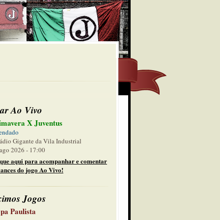
ar Ao Vivo
imavera X Juventus
endado
ádio Gigante da Vila Industrial
ago 2026 - 17:00
ique aqui para acompanhar e comentar
lances do jogo Ao Vivo!
ximos Jogos
pa Paulista