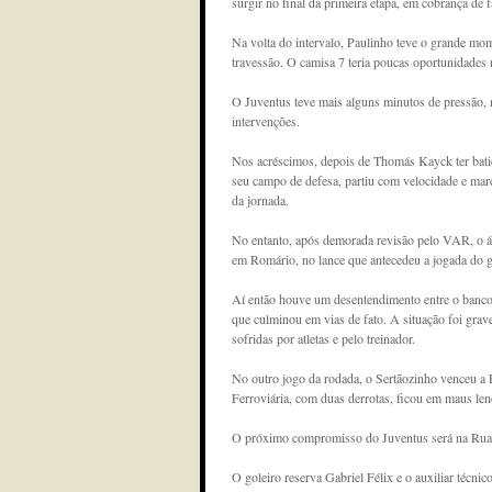
surgir no final da primeira etapa, em cobrança de 
Na volta do intervalo, Paulinho teve o grande mome
travessão. O camisa 7 teria poucas oportunidades n
O Juventus teve mais alguns minutos de pressão, m
intervenções.
Nos acréscimos, depois de Thomás Kayck ter bati
seu campo de defesa, partiu com velocidade e marc
da jornada.
No entanto, após demorada revisão pelo VAR, o ár
em Romário, no lance que antecedeu a jogada do g
Aí então houve um desentendimento entre o banco 
que culminou em vias de fato. A situação foi gra
sofridas por atletas e pelo treinador.
No outro jogo da rodada, o Sertãozinho venceu a 
Ferroviária, com duas derrotas, ficou em maus len
O próximo compromisso do Juventus será na Rua J
O goleiro reserva Gabriel Félix e o auxiliar téc