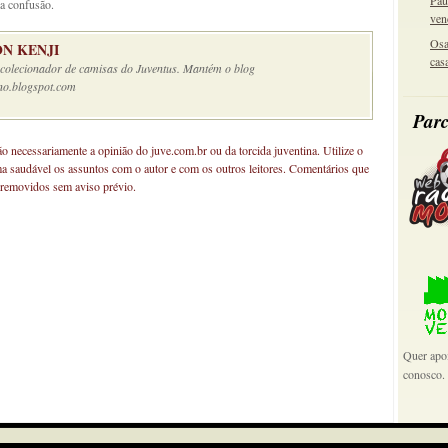
Pau
 a confusão.
ven
Osa
N KENJI
cas
e colecionador de camisas do Juventus. Mantém o blog
no.blogspot.com
Parc
não necessariamente a opinião do juve.com.br ou da torcida juventina. Utilize o
ma saudável os assuntos com o autor e com os outros leitores. Comentários que
 removidos sem aviso prévio.
Quer apoi
conosco.