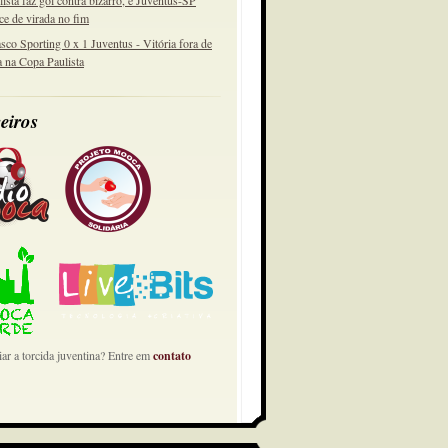
lista faz gol contra bizarro, e Juventus-SP
ce de virada no fim
sco Sporting 0 x 1 Juventus - Vitória fora de
a na Copa Paulista
eiros
ar a torcida juventina? Entre em
contato