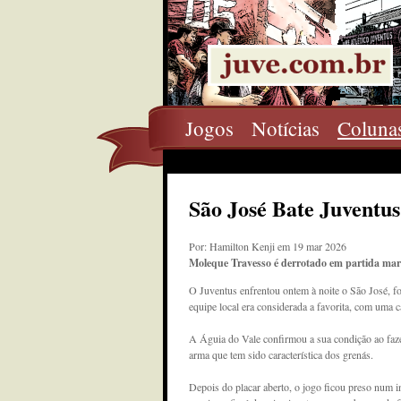
Jogos
Notícias
Coluna
São José Bate Juventu
Por: Hamilton Kenji em 19 mar 2026
Moleque Travesso é derrotado em partida marc
O Juventus enfrentou ontem à noite o São José, f
equipe local era considerada a favorita, com uma 
A Águia do Vale confirmou a sua condição ao faz
arma que tem sido característica dos grenás.
Depois do placar aberto, o jogo ficou preso num i