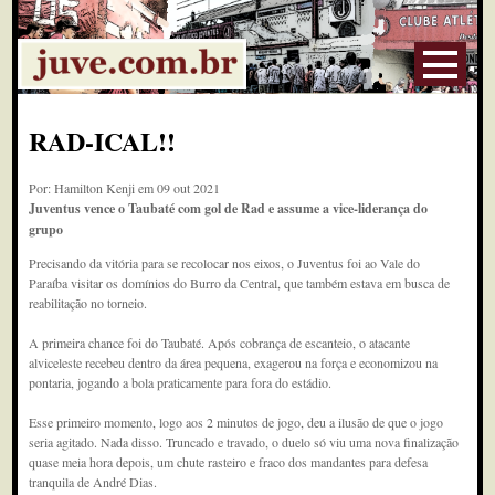
RAD-ICAL!!
Por: Hamilton Kenji em 09 out 2021
Juventus vence o Taubaté com gol de Rad e assume a vice-liderança do
grupo
Precisando da vitória para se recolocar nos eixos, o Juventus foi ao Vale do
Paraíba visitar os domínios do Burro da Central, que também estava em busca de
reabilitação no torneio.
A primeira chance foi do Taubaté. Após cobrança de escanteio, o atacante
alviceleste recebeu dentro da área pequena, exagerou na força e economizou na
pontaria, jogando a bola praticamente para fora do estádio.
Esse primeiro momento, logo aos 2 minutos de jogo, deu a ilusão de que o jogo
seria agitado. Nada disso. Truncado e travado, o duelo só viu uma nova finalização
quase meia hora depois, um chute rasteiro e fraco dos mandantes para defesa
tranquila de André Dias.