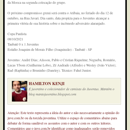
da Mooca na segunda colocação do grupo.
O próximo compromisso grená será contra o Atibaia, no feriado do dia 12 de
outubro, na Rua Javari. Dia santo, data propícia para o Juventus alcançar a
primeira vitória de sua história sobre o incômodo adversário alaranjado.
Copa Paulista
08/10/2021
Taubaté 0 x 1 Juventus
Estádio Joaquim de Morais Filho (Joaquinzão) - Taubaté - SP
Juventus: André Dias; Alisson, Pablo e Cristian Riquelme; Negueba, Romário,
Lucas Ybom (Guilherme Lobo), Zé Andrade (Alfredo) e Wesley (João Victor);
Rad (Raphinha) e Bruninho (Danrley). Técnico: Fahel Junior.
HAMILTON KENJI
É juventino e colecionador de camisas do Juventus. Mantém o
blog mantojuventino.blogspot.com
Atenção: Este texto representa a ideia do autor e não necessariamente a opinião do
juve.com.br ou da torcida juventina. Utilize o espaço de comentários abaixo para
debater de forma saudável os assuntos com o autor e com os outros leitores.
Comentários que o juve.com.br identificar como inadequados serão removidos