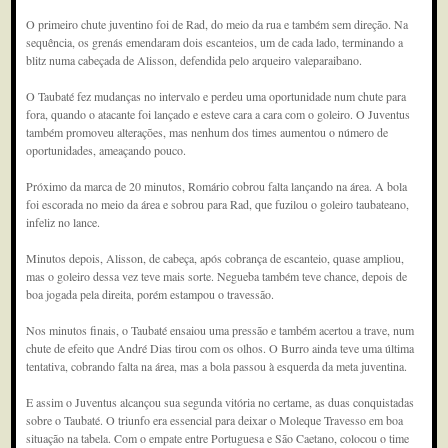
O primeiro chute juventino foi de Rad, do meio da rua e também sem direção. Na
sequência, os grenás emendaram dois escanteios, um de cada lado, terminando a
blitz numa cabeçada de Alisson, defendida pelo arqueiro valeparaibano.
O Taubaté fez mudanças no intervalo e perdeu uma oportunidade num chute para
fora, quando o atacante foi lançado e esteve cara a cara com o goleiro. O Juventus
também promoveu alterações, mas nenhum dos times aumentou o número de
oportunidades, ameaçando pouco.
Próximo da marca de 20 minutos, Romário cobrou falta lançando na área. A bola
foi escorada no meio da área e sobrou para Rad, que fuzilou o goleiro taubateano,
infeliz no lance.
Minutos depois, Alisson, de cabeça, após cobrança de escanteio, quase ampliou,
mas o goleiro dessa vez teve mais sorte. Negueba também teve chance, depois de
boa jogada pela direita, porém estampou o travessão.
Nos minutos finais, o Taubaté ensaiou uma pressão e também acertou a trave, num
chute de efeito que André Dias tirou com os olhos. O Burro ainda teve uma última
tentativa, cobrando falta na área, mas a bola passou à esquerda da meta juventina.
E assim o Juventus alcançou sua segunda vitória no certame, as duas conquistadas
sobre o Taubaté. O triunfo era essencial para deixar o Moleque Travesso em boa
situação na tabela. Com o empate entre Portuguesa e São Caetano, colocou o time