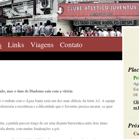
s
Links
Viagens
Contato
Plac
Pr
Ag
Est
ado, mas o time de Diadema saiu com a vitória
08 
ue o embate com o Água Santa seria um dos mais difíceis da Série A2. A equipe
Cl
fereceria a resistência e a dificuldade que o Juventus precisa encarar, se quer
os 
rém, a partida passou longe de ser uma disputa burocrática entre dois times
Pró
ida aberta, com muitas finalizações a gol.
Co