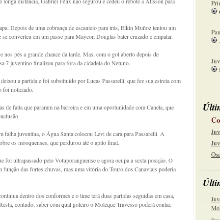
e longa distância, Gabriel Félix não segurou e cedeu o rebote a Alisson para
Pri
08
apa. Depois de uma cobrança de escanteio para trás, Elkin Muñoz tentou um
Pau
ute se converteu em um passe para Maycon Douglas bater cruzado e empatar.
15
e nos pés a grande chance da tarde. Mas, com o gol aberto depois de
Juv
a 7 juventino finalizou para fora da cidadela do Netuno.
22
deixou a partida e foi substituído por Lucas Passarelli, que fez sua estreia com
 foi noticiado.
Últi
as de falta que pararam na barreira e em uma oportunidade com Canela, que
onclusão.
Co
Juv
m falha juventina, o Água Santa colocou Levi de cara para Passarelli. A
 sobre os mooquenses, que perdurou até o apito final.
Juv
Osa
ue foi ultrapassado pelo Votuporanguense e agora ocupa a sexta posição. O
m função das fortes chuvas, mas uma vitória do Touro dos Canaviais poderia
Últi
ontinua dentro dos conformes e o time terá duas partidas seguidas em casa,
Juv
esta, contudo, saber com qual goleiro o Moleque Travesso poderá contar.
Mol