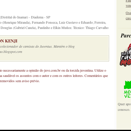
Pau
ven
Osa
(Distrital do Inamar) - Diadema - SP
cas
elo (Henrique Miranda), Fernando Fonseca, Luiz Gustavo e Eduardo; Ferreira,
Douglas (Gabriel Canela), Paulinho e Elkin Muñoz. Técnico: Thiago Carvalho
Parc
N KENJI
e colecionador de camisas do Juventus. Mantém o blog
no.blogspot.com
não necessariamente a opinião do juve.com.br ou da torcida juventina. Utilize o
ma saudável os assuntos com o autor e com os outros leitores. Comentários que
 removidos sem aviso prévio.
Quer apoi
conosco.