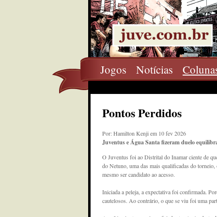
Jogos
Notícias
Coluna
Pontos Perdidos
Por: Hamilton Kenji em 10 fev 2026
Juventus e Água Santa fizeram duelo equilibr
O Juventus foi ao Distrital do Inamar ciente de q
do Netuno, uma das mais qualificadas do torneio, o
mesmo ser candidato ao acesso.
Iniciada a peleja, a expectativa foi confirmada. Po
cautelosos. Ao contrário, o que se viu foi uma part