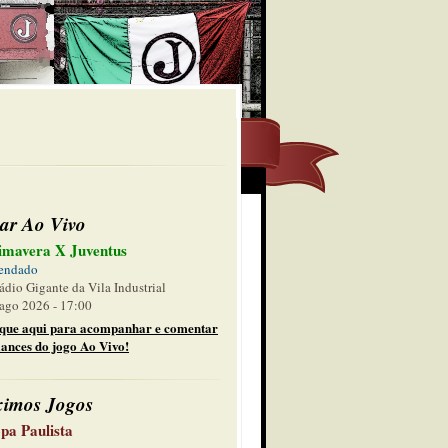
ar Ao Vivo
imavera X Juventus
endado
ádio Gigante da Vila Industrial
ago 2026 - 17:00
ique aqui para acompanhar e comentar
lances do jogo Ao Vivo!
ximos Jogos
pa Paulista