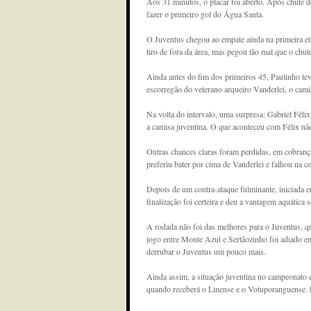
Aos 31 minutos, o placar foi aberto. Após chute d
fazer o primeiro gol do Água Santa.
O Juventus chegou ao empate ainda na primeira et
tiro de fora da área, mas pegou tão mal que o ch
Ainda antes do fim dos primeiros 45, Paulinho tev
escorregão do veterano arqueiro Vanderlei, o camis
Na volta do intervalo, uma surpresa: Gabriel Félix 
a camisa juventina. O que aconteceu com Félix não
Outras chances claras foram perdidas, em cobranç
preferiu bater por cima de Vanderlei e falhou na c
Depois de um contra-ataque fulminante, iniciada e
finalização foi certeira e deu a vantagem aquática
A rodada não foi das melhores para o Juventus, q
jogo entre Monte Azul e Sertãozinho foi adiado e
derrubar o Juventus um pouco mais.
Ainda assim, a situação juventina no campeonato c
quando receberá o Linense e o Votuporanguense. R