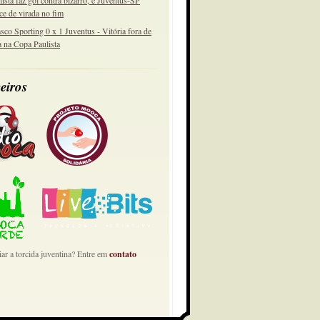
lista faz gol contra bizarro, e Juventus-SP
ce de virada no fim
sco Sporting 0 x 1 Juventus - Vitória fora de
a na Copa Paulista
eiros
ar a torcida juventina? Entre em
contato