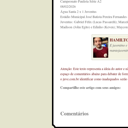
Campeonato Paulista Série A2
08/02/2026
Água Santa 2 x 1 Juventus
Estádio Municipal José Batista Pereira Fernandes 
Juventus: Gabriel Félix (Lucas Passarelli); Marc
Madison (John Egito) e Edinho (Keven); Maycon 
HAMILTO
É juventino 
mantojuventi
Atenção: Este texto representa a ideia do autor e 
espaço de comentários abaixo para debater de for
o juve.com.br identificar como inadequados serão
Compartilhe este artigo com seus amigos:
Comentários