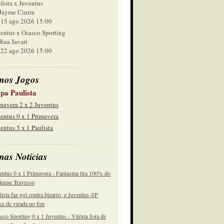
lista x Juventus
Jayme Cintra
 ago 2026 15:00
entus x Osasco Sporting
Rua Javari
 ago 2026 15:00
mos Jogos
pa Paulista
mavera 2 x 2 Juventus
entus 0 x 1 Primavera
entus 3 x 1 Paulista
mas Notícias
entus 0 x 1 Primavera - Fantasma tira 100% do
eque Travesso
lista faz gol contra bizarro, e Juventus-SP
ce de virada no fim
sco Sporting 0 x 1 Juventus - Vitória fora de