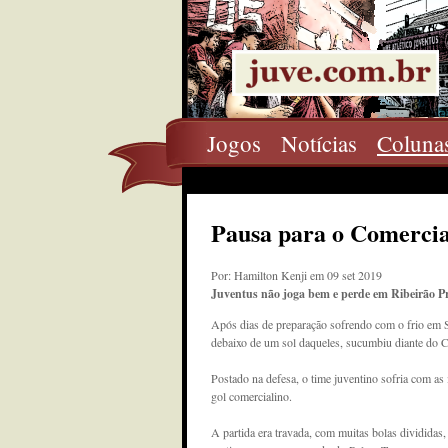
Jogos
Notícias
Coluna
Pausa para o Comercia
Por: Hamilton Kenji em 09 set 2019
Juventus não joga bem e perde em Ribeirão P
Após dias de preparação sofrendo com o frio em 
debaixo de um sol daqueles, sucumbiu diante do C
Postado na defesa, o time juventino sofria com as
gol comercialino.
A partida era travada, com muitas bolas divididas