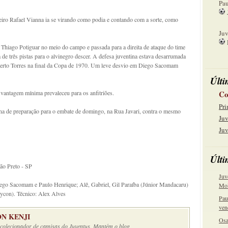
Pau
eiro Rafael Vianna ia se virando como podia e contando com a sorte, como
15
Juv
Thiago Potiguar no meio do campo e passada para a direita de ataque do time
22
 de três pistas para o alvinegro descer. A defesa juventina estava desarrumada
lberto Torres na final da Copa de 1970. Um leve desvio em Diego Sacomam
Últi
antagem mínima prevaleceu para os anfitriões.
Co
Pri
na de preparação para o embate de domingo, na Rua Javari, contra o mesmo
Juv
Juv
Últi
rão Preto - SP
Juv
ego Sacomam e Paulo Henrique; Alê, Gabriel, Gil Paraíba (Júnior Mandacaru)
Mol
aycon). Técnico: Alex Alves
Pau
ven
N KENJI
Osa
e colecionador de camisas do Juventus. Mantém o blog