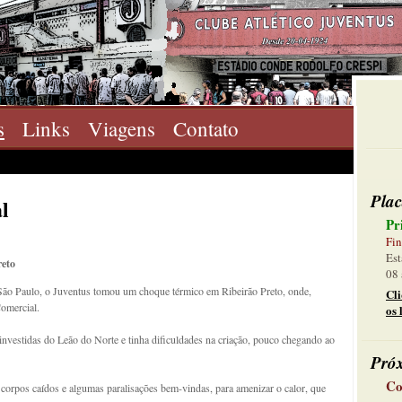
s
Links
Viagens
Contato
Plac
l
Pr
Fin
Est
reto
08 
São Paulo, o Juventus tomou um choque térmico em Ribeirão Preto, onde,
Cl
omercial.
os 
 investidas do Leão do Norte e tinha dificuldades na criação, pouco chegando ao
Pró
Co
, corpos caídos e algumas paralisações bem-vindas, para amenizar o calor, que