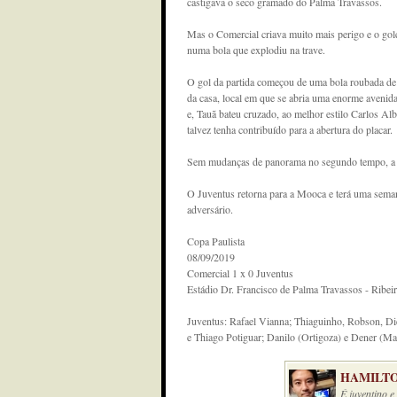
castigava o seco gramado do Palma Travassos.
Mas o Comercial criava muito mais perigo e o gol
numa bola que explodiu na trave.
O gol da partida começou de uma bola roubada de 
da casa, local em que se abria uma enorme avenida
e, Tauã bateu cruzado, ao melhor estilo Carlos A
talvez tenha contribuído para a abertura do placar.
Sem mudanças de panorama no segundo tempo, a v
O Juventus retorna para a Mooca e terá uma sema
adversário.
Copa Paulista
08/09/2019
Comercial 1 x 0 Juventus
Estádio Dr. Francisco de Palma Travassos - Ribei
Juventus: Rafael Vianna; Thiaguinho, Robson, Di
e Thiago Potiguar; Danilo (Ortigoza) e Dener (M
HAMILTO
É juventino 