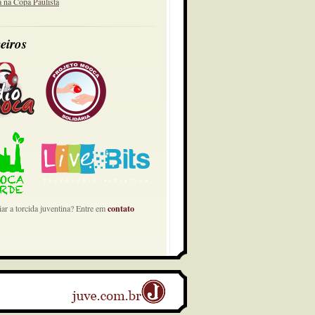
a na Copa Paulista
eiros
ar a torcida juventina? Entre em
contato