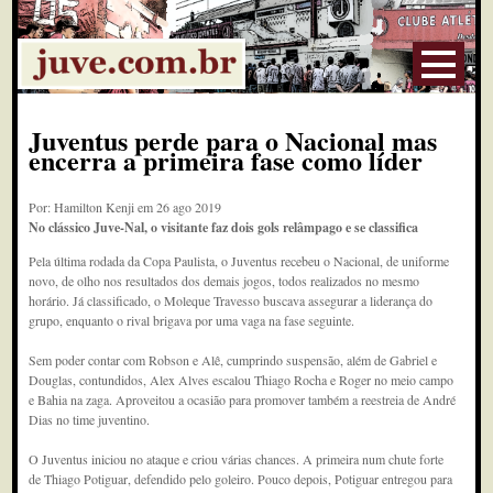
Juventus perde para o Nacional mas
encerra a primeira fase como líder
Por: Hamilton Kenji em 26 ago 2019
No clássico Juve-Nal, o visitante faz dois gols relâmpago e se classifica
Pela última rodada da Copa Paulista, o Juventus recebeu o Nacional, de uniforme
novo, de olho nos resultados dos demais jogos, todos realizados no mesmo
horário. Já classificado, o Moleque Travesso buscava assegurar a liderança do
grupo, enquanto o rival brigava por uma vaga na fase seguinte.
Sem poder contar com Robson e Alê, cumprindo suspensão, além de Gabriel e
Douglas, contundidos, Alex Alves escalou Thiago Rocha e Roger no meio campo
e Bahia na zaga. Aproveitou a ocasião para promover também a reestreia de André
Dias no time juventino.
O Juventus iniciou no ataque e criou várias chances. A primeira num chute forte
de Thiago Potiguar, defendido pelo goleiro. Pouco depois, Potiguar entregou para