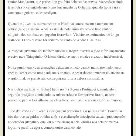
Júnior Mandacaru, que perdeu um gol feito debaixo das traves. Mancadaru ainda
teve outra oportunidade em ótimo lançamento de Ortigoza, quando ficou cara a
cara com o goleiro, e desperdiçou.
Quando o Juventus estava melhor, o Nacional contra-atacou e marcou em
cobrança de escanteio. Após a saída de bola, num avanço do time azulino,
ninguém deu combate e o jogador ferroviário Vinícius experimentou de longa
distância. O tiro rasteiro foi certeiro no canto de André Dias. 2 a 0.
A resposta juventina foi também imediata. Roger inverteu o jogo e fez lançamento
preciso para Thiaguinho. O lateral direito avançou e bateu cruzado, indefensável.
No segundo tempo, as alterações deixaram o meio-campo muito povoado, tendo
apenas Dener como uma saída mais criativa. Apesar de continuarem no ataque até
o apito final, os grenás não conseguiram furar a defesa nacionalina.
Nas outras partidas, o Taubaté ficou no 0 a 0 com a Portuguesa, mantendo a
segunda posição e eliminando os rubroverdes; o Desportivo Brasil, mesmo
perdendo para o Corinthians, se classificou, enquanto o alvinegro foi eliminado.
Tudo deu certo e o Juventus avançou em primeiro lugar na sua chave. Porém, as
três derrotas seguidas obtidas após a classificação antecipada causam preocupação
no torcedor juventino, que viu o time alcançar seis vitórias nos sete primeiros
jogos. A partir de agora, começa outro campeonato.