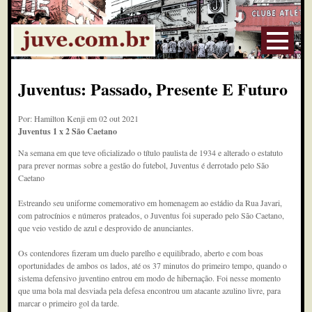
Juventus: Passado, Presente E Futuro
Por: Hamilton Kenji em 02 out 2021
Juventus 1 x 2 São Caetano
Na semana em que teve oficializado o título paulista de 1934 e alterado o estatuto
para prever normas sobre a gestão do futebol, Juventus é derrotado pelo São
Caetano
Estreando seu uniforme comemorativo em homenagem ao estádio da Rua Javari,
com patrocínios e números prateados, o Juventus foi superado pelo São Caetano,
que veio vestido de azul e desprovido de anunciantes.
Os contendores fizeram um duelo parelho e equilibrado, aberto e com boas
oportunidades de ambos os lados, até os 37 minutos do primeiro tempo, quando o
sistema defensivo juventino entrou em modo de hibernação. Foi nesse momento
que uma bola mal desviada pela defesa encontrou um atacante azulino livre, para
marcar o primeiro gol da tarde.