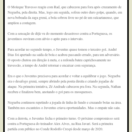
O Moleque Travesso reagiu com Rad, que cabeceou para fora após cruzamento de
Negueba, pela direita. Mas, logo em seguida, sofreu outro duro golpe, quando, em
nova bobeada da zaga grená, a bola sobrou livre no pé de um sulcaetanense, que
ampliou a contagem.
Com a sensação de déjà vu do momento desastroso contra a Portuguesa, os
juventinos ouviram com alívio o apito para o intervalo.
Para acordar no segundo tempo, o Juventus quase tomou o terceiro gol. André
Dias foi apertado na saída de bola e acabou passando errado, para um adversário.
O oposto chutou em direção à meta, e a redonda bateu caprichosamente no
travessão, a tempo de André retornar e encaixar com segurança.
Era o que o Juventus precisava para acordar e voltar a equilibrar o jogo. Negueba
era o desafogo grená, sempre abrindo pela ponta direita e criando jogadas de
ataque. Na primeira tentativa, Zé Andrade cabeceou pra fora. Na segunda, Nathan
recebeu e finalizou bem, anotando o gol para os mooquenses.
Negueba continuou repetindo a jogada de linha de fundo e cruzando bolas na área.
Também nos escanteios o Juventus criava oportunidades. Mas o empate não saiu.
Com a derrota, o Juventus fecha o primeiro turno. O próximo compromisso será
contra a Portuguesa do treinador Alex Alves, na Rua Javari. Será a primeira
partida com público no Conde Rodolfo Crespi desde março de 2020.