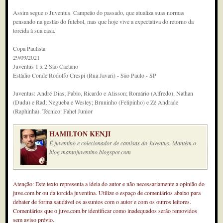
Assim segue o Juventus. Campeão do passado, que atualiza suas normas
pensando na gestão do futebol, mas que hoje vive a expectativa do retorno da
torcida à sua casa.
Copa Paulista
29/09/2021
Juventus 1 x 2 São Caetano
Estádio Conde Rodolfo Crespi (Rua Javari) - São Paulo - SP
Juventus: André Dias; Pablo, Ricardo e Alisson; Romário (Alfredo), Nathan
(Dudu) e Rad; Negueba e Wesley; Bruninho (Felipinho) e Zé Andrade
(Raphinha). Técnico: Fahel Junior
HAMILTON KENJI
É juventino e colecionador de camisas do Juventus. Mantém o
blog mantojuventino.blogspot.com
Atenção: Este texto representa a ideia do autor e não necessariamente a opinião do
juve.com.br ou da torcida juventina. Utilize o espaço de comentários abaixo para
debater de forma saudável os assuntos com o autor e com os outros leitores.
Comentários que o juve.com.br identificar como inadequados serão removidos
sem aviso prévio.