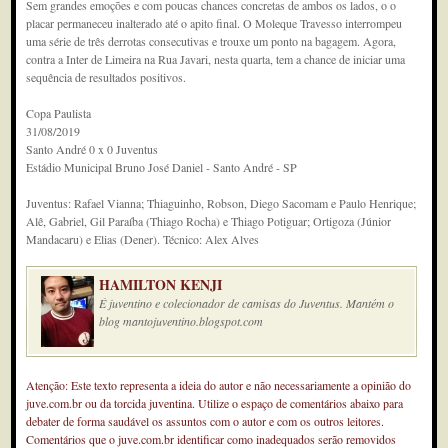
Sem grandes emoções e com poucas chances concretas de ambos os lados, o o
placar permaneceu inalterado até o apito final. O Moleque Travesso interrompeu
uma série de três derrotas consecutivas e trouxe um ponto na bagagem. Agora,
contra a Inter de Limeira na Rua Javari, nesta quarta, tem a chance de iniciar uma
sequência de resultados positivos.
Copa Paulista
31/08/2019
Santo André 0 x 0 Juventus
Estádio Municipal Bruno José Daniel - Santo André - SP
Juventus: Rafael Vianna; Thiaguinho, Robson, Diego Sacomam e Paulo Henrique;
Alê, Gabriel, Gil Paraíba (Thiago Rocha) e Thiago Potiguar; Ortigoza (Júnior
Mandacaru) e Elias (Dener). Técnico: Alex Alves
HAMILTON KENJI
É juventino e colecionador de camisas do Juventus. Mantém o
blog mantojuventino.blogspot.com
Atenção: Este texto representa a ideia do autor e não necessariamente a opinião do
juve.com.br ou da torcida juventina. Utilize o espaço de comentários abaixo para
debater de forma saudável os assuntos com o autor e com os outros leitores.
Comentários que o juve.com.br identificar como inadequados serão removidos