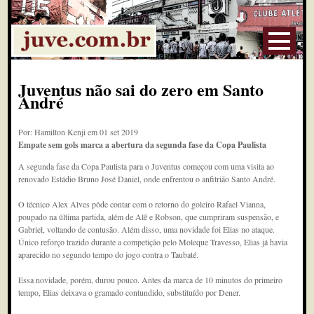
Juventus não sai do zero em Santo
André
Por: Hamilton Kenji em 01 set 2019
Empate sem gols marca a abertura da segunda fase da Copa Paulista
A segunda fase da Copa Paulista para o Juventus começou com uma visita ao
renovado Estádio Bruno José Daniel, onde enfrentou o anfitrião Santo André.
O técnico Alex Alves pôde contar com o retorno do goleiro Rafael Vianna,
poupado na última partida, além de Alê e Robson, que cumpriram suspensão, e
Gabriel, voltando de contusão. Além disso, uma novidade foi Elias no ataque.
Único reforço trazido durante a competição pelo Moleque Travesso, Elias já havia
aparecido no segundo tempo do jogo contra o Taubaté.
Essa novidade, porém, durou pouco. Antes da marca de 10 minutos do primeiro
tempo, Elias deixava o gramado contundido, substituído por Dener.