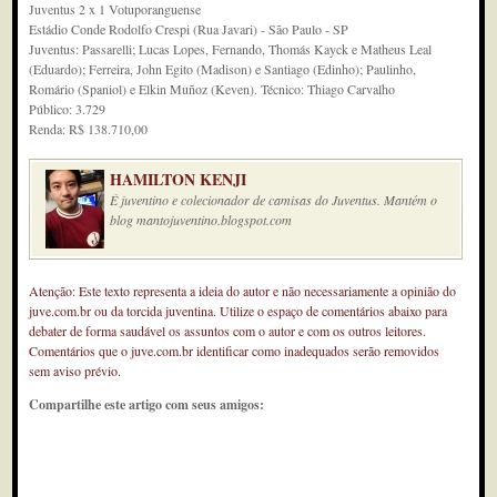
Juventus 2 x 1 Votuporanguense
Estádio Conde Rodolfo Crespi (Rua Javari) - São Paulo - SP
Juventus: Passarelli; Lucas Lopes, Fernando, Thomás Kayck e Matheus Leal
(Eduardo); Ferreira, John Egito (Madison) e Santiago (Edinho); Paulinho,
Romário (Spaniol) e Elkin Muñoz (Keven). Técnico: Thiago Carvalho
Público: 3.729
Renda: R$ 138.710,00
HAMILTON KENJI
É juventino e colecionador de camisas do Juventus. Mantém o
blog mantojuventino.blogspot.com
Atenção: Este texto representa a ideia do autor e não necessariamente a opinião do
juve.com.br ou da torcida juventina. Utilize o espaço de comentários abaixo para
debater de forma saudável os assuntos com o autor e com os outros leitores.
Comentários que o juve.com.br identificar como inadequados serão removidos
sem aviso prévio.
Compartilhe este artigo com seus amigos: