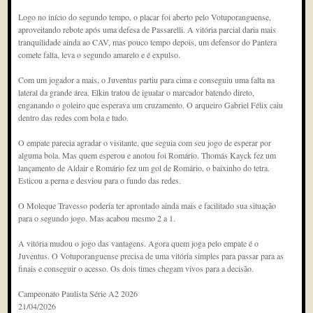
Logo no início do segundo tempo, o placar foi aberto pelo Votuporanguense,
aproveitando rebote após uma defesa de Passarelli. A vitória parcial daria mais
tranquilidade ainda ao CAV, mas pouco tempo depois, um defensor do Pantera
comete falta, leva o segundo amarelo e é expulso.
Com um jogador a mais, o Juventus partiu para cima e conseguiu uma falta na
lateral da grande área. Elkin tratou de igualar o marcador batendo direto,
enganando o goleiro que esperava um cruzamento. O arqueiro Gabriel Félix caiu
dentro das redes com bola e tudo.
O empate parecia agradar o visitante, que seguia com seu jogo de esperar por
alguma bola. Mas quem esperou e anotou foi Romário. Thomás Kayck fez um
lançamento de Aldair e Romário fez um gol de Romário, o baixinho do tetra.
Esticou a perna e desviou para o fundo das redes.
O Moleque Travesso poderia ter aprontado ainda mais e facilitado sua situação
para o segundo jogo. Mas acabou mesmo 2 a 1.
A vitória mudou o jogo das vantagens. Agora quem joga pelo empate é o
Juventus. O Votuporanguense precisa de uma vitória simples para passar para as
finais e conseguir o acesso. Os dois times chegam vivos para a decisão.
Campeonato Paulista Série A2 2026
21/04/2026