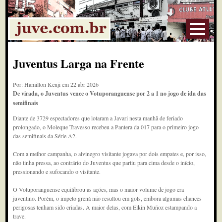
Juventus Larga na Frente
Por: Hamilton Kenji em 22 abr 2026
De virada, o Juventus vence o Votuporanguense por 2 a 1 no jogo de ida das
semifinais
Diante de 3729 espectadores que lotaram a Javari nesta manhã de feriado
prolongado, o Moleque Travesso recebeu a Pantera da 017 para o primeiro jogo
das semifinais da Série A2.
Com a melhor campanha, o alvinegro visitante jogava por dois empates e, por isso,
não tinha pressa, ao contrário do Juventus que partiu para cima desde o início,
pressionando e sufocando o visitante.
O Votuporanguense equilibrou as ações, mas o maior volume de jogo era
juventino. Porém, o impeto grená não resultou em gols, embora algumas chances
perigosas tenham sido criadas. A maior delas, com Elkin Muñoz estampando a
trave.