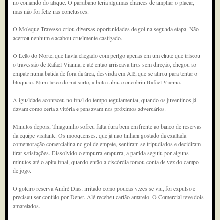
no comando do ataque. O paraibano teria algumas chances de ampliar o placar,
mas não foi feliz nas conclusões.
O Moleque Travesso criou diversas oportunidades de gol na segunda etapa. Não
acertou nenhum e acabou cruelmente castigado.
O Leão do Norte, que havia chegado com perigo apenas em um chute que triscou
o travessão de Rafael Vianna, e até então arriscava tiros sem direção, chegou ao
empate numa batida de fora da área, desviada em Alê, que se atirou para tentar o
bloqueio. Num lance de má sorte, a bola subiu e encobriu Rafael Vianna.
A igualdade aconteceu no final do tempo regulamentar, quando os juventinos já
davam como certa a vitória e pensavam nos próximos adversários.
Minutos depois, Thiaguinho sofreu falta dura bem em frente ao banco de reservas
da equipe visitante. Os mooquenses, que já não tinham gostado da exaltada
comemoração comercialina no gol de empate, sentiram-se tripudiados e decidiram
tirar satisfações. Dissolvido o empurra-empurra, a partida seguiu por alguns
minutos até o apito final, quando então a discórdia tomou conta de vez do campo
de jogo.
O goleiro reserva André Dias, irritado como poucas vezes se viu, foi expulso e
precisou ser contido por Dener. Alê recebeu cartão amarelo. O Comercial teve dois
amarelados.