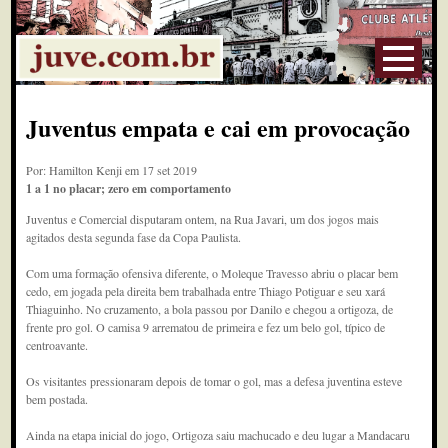
Juventus empata e cai em provocação
Por: Hamilton Kenji em 17 set 2019
1 a 1 no placar; zero em comportamento
Juventus e Comercial disputaram ontem, na Rua Javari, um dos jogos mais
agitados desta segunda fase da Copa Paulista.
Com uma formação ofensiva diferente, o Moleque Travesso abriu o placar bem
cedo, em jogada pela direita bem trabalhada entre Thiago Potiguar e seu xará
Thiaguinho. No cruzamento, a bola passou por Danilo e chegou a ortigoza, de
frente pro gol. O camisa 9 arrematou de primeira e fez um belo gol, típico de
centroavante.
Os visitantes pressionaram depois de tomar o gol, mas a defesa juventina esteve
bem postada.
Ainda na etapa inicial do jogo, Ortigoza saiu machucado e deu lugar a Mandacaru