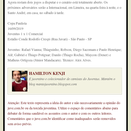
Agora restam dois jogos a disputar e o cenário está totalmente aberto. Os
próximos adversários serão a Internacional, em Limeira, na quarta-feira à noite, e o
Santo André, em casa, no sábado à tarde.
Copa Paulista
16/09/2019
Juventus 1 x 1 Comercial
Estádio Conde Rodolfo Crespi (Rua Javari) - São Paulo - SP
Juventus: Rafael Vianna; Thiaguinho, Robson, Diego Sacomam e Paulo Henrique;
Alê, Gabriel e Thiago Potiguar; Danilo (Thiago Rocha), Maycon (Dener) e
Matheus Ortigoza (Júnior Mandacaru). Técnico: Alex Alves.
HAMILTON KENJI
É juventino e colecionador de camisas do Juventus. Mantém o
blog mantojuventino.blogspot.com
Atenção: Este texto representa a ideia do autor e não necessariamente a opinião do
juve.com.br ou da torcida juventina. Utilize o espaço de comentários abaixo para
debater de forma saudável os assuntos com o autor e com os outros leitores.
Comentários que o juve.com.br identificar como inadequados serão removidos
sem aviso prévio.