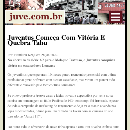
Juventus Começa Com Vitória E
Quebra Tabu
Por: Hamilton Kenji em 28 jan 2022
Na abertura da Série A2 para o Moleque Travesso, o Juventus conquista
vitória em casa sobre o Lemense
Os juventinos que esperaram 10 meses para o reencontro presencial com o time
profissional grená sofreram com o calor escaldante, mas viram um plantel todo
diferente e renovado pelo técnico Tuca Guimarães.
Se o novo professor trouxe caras e ideias novas, a expectativa por ver a nova
camisa em homenagem ao título Paulista de 1934 em campo foi frustrada. Apesar
de toda a campanha de marketing do lançamento e de já ter o manto à venda nas
lojas especializadas, o time pisou no relvado da Javari com as camisas do ano
passado, as "Javari 117".
Do outro lado, o adversário de novo tinha apenas a cara. Era o velho Atibaia, uma