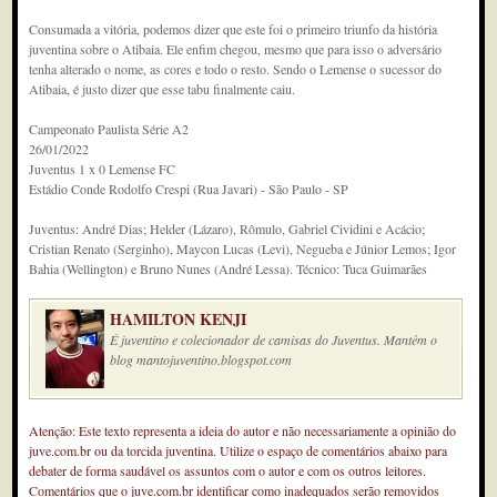
Consumada a vitória, podemos dizer que este foi o primeiro triunfo da história
juventina sobre o Atibaia. Ele enfim chegou, mesmo que para isso o adversário
tenha alterado o nome, as cores e todo o resto. Sendo o Lemense o sucessor do
Atibaia, é justo dizer que esse tabu finalmente caiu.
Campeonato Paulista Série A2
26/01/2022
Juventus 1 x 0 Lemense FC
Estádio Conde Rodolfo Crespi (Rua Javari) - São Paulo - SP
Juventus: André Dias; Helder (Lázaro), Rômulo, Gabriel Cividini e Acácio;
Cristian Renato (Serginho), Maycon Lucas (Levi), Negueba e Júnior Lemos; Igor
Bahia (Wellington) e Bruno Nunes (André Lessa). Técnico: Tuca Guimarães
HAMILTON KENJI
É juventino e colecionador de camisas do Juventus. Mantém o
blog mantojuventino.blogspot.com
Atenção: Este texto representa a ideia do autor e não necessariamente a opinião do
juve.com.br ou da torcida juventina. Utilize o espaço de comentários abaixo para
debater de forma saudável os assuntos com o autor e com os outros leitores.
Comentários que o juve.com.br identificar como inadequados serão removidos