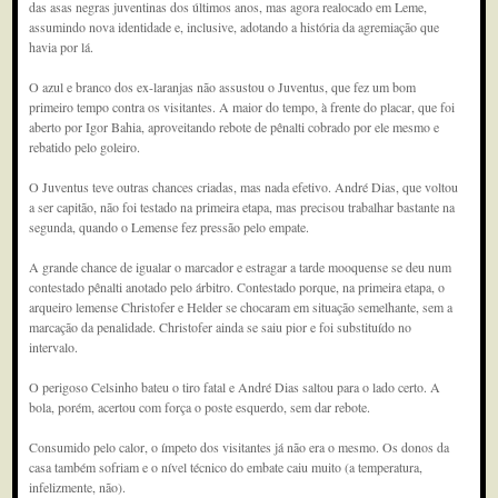
das asas negras juventinas dos últimos anos, mas agora realocado em Leme,
assumindo nova identidade e, inclusive, adotando a história da agremiação que
havia por lá.
O azul e branco dos ex-laranjas não assustou o Juventus, que fez um bom
primeiro tempo contra os visitantes. A maior do tempo, à frente do placar, que foi
aberto por Igor Bahia, aproveitando rebote de pênalti cobrado por ele mesmo e
rebatido pelo goleiro.
O Juventus teve outras chances criadas, mas nada efetivo. André Dias, que voltou
a ser capitão, não foi testado na primeira etapa, mas precisou trabalhar bastante na
segunda, quando o Lemense fez pressão pelo empate.
A grande chance de igualar o marcador e estragar a tarde mooquense se deu num
contestado pênalti anotado pelo árbitro. Contestado porque, na primeira etapa, o
arqueiro lemense Christofer e Helder se chocaram em situação semelhante, sem a
marcação da penalidade. Christofer ainda se saiu pior e foi substituído no
intervalo.
O perigoso Celsinho bateu o tiro fatal e André Dias saltou para o lado certo. A
bola, porém, acertou com força o poste esquerdo, sem dar rebote.
Consumido pelo calor, o ímpeto dos visitantes já não era o mesmo. Os donos da
casa também sofriam e o nível técnico do embate caiu muito (a temperatura,
infelizmente, não).