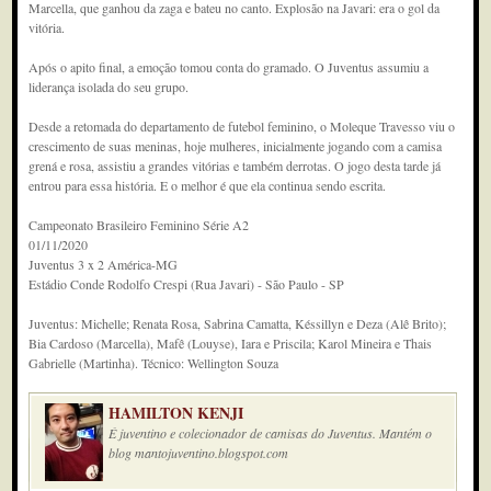
Marcella, que ganhou da zaga e bateu no canto. Explosão na Javari: era o gol da
vitória.
Após o apito final, a emoção tomou conta do gramado. O Juventus assumiu a
liderança isolada do seu grupo.
Desde a retomada do departamento de futebol feminino, o Moleque Travesso viu o
crescimento de suas meninas, hoje mulheres, inicialmente jogando com a camisa
grená e rosa, assistiu a grandes vitórias e também derrotas. O jogo desta tarde já
entrou para essa história. E o melhor é que ela continua sendo escrita.
Campeonato Brasileiro Feminino Série A2
01/11/2020
Juventus 3 x 2 América-MG
Estádio Conde Rodolfo Crespi (Rua Javari) - São Paulo - SP
Juventus: Michelle; Renata Rosa, Sabrina Camatta, Késsillyn e Deza (Alê Brito);
Bia Cardoso (Marcella), Mafê (Louyse), Iara e Priscila; Karol Mineira e Thais
Gabrielle (Martinha). Técnico: Wellington Souza
HAMILTON KENJI
É juventino e colecionador de camisas do Juventus. Mantém o
blog mantojuventino.blogspot.com