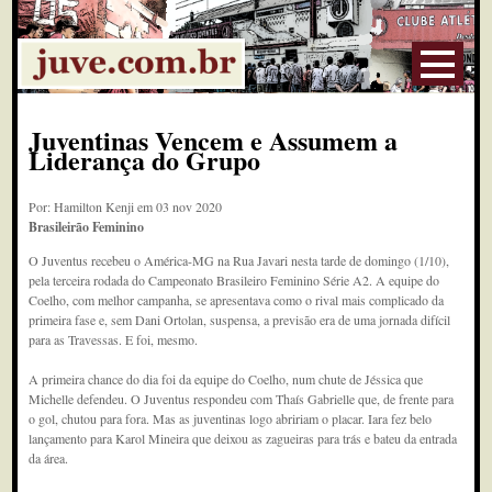
Juventinas Vencem e Assumem a
Liderança do Grupo
Por: Hamilton Kenji em 03 nov 2020
Brasileirão Feminino
O Juventus recebeu o América-MG na Rua Javari nesta tarde de domingo (1/10),
pela terceira rodada do Campeonato Brasileiro Feminino Série A2. A equipe do
Coelho, com melhor campanha, se apresentava como o rival mais complicado da
primeira fase e, sem Dani Ortolan, suspensa, a previsão era de uma jornada difícil
para as Travessas. E foi, mesmo.
A primeira chance do dia foi da equipe do Coelho, num chute de Jéssica que
Michelle defendeu. O Juventus respondeu com Thaís Gabrielle que, de frente para
o gol, chutou para fora. Mas as juventinas logo abririam o placar. Iara fez belo
lançamento para Karol Mineira que deixou as zagueiras para trás e bateu da entrada
da área.