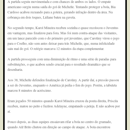
A partida seguiu movimentada e com chances de ambos os lados. O empate
americano surgiu numa saída do gol de Michelle. Tentando proteger a bola, Bia
Cardoso acabou recuando para a goleira, gerando infração dentro da área. Na
cobrança em dois toques, Lidiane bateu na gaveta.
No segundo tempo, Karol Mineira recebeu sozinha e quase recolocou o Juventus
em vantagem, mas finalizou para fora. Mas foi num contra-ataque das visitantes,
em um lance parecido com o do primeiro gol juventino, que Caroliny virou o jogo
para o Coelho, não sem antes deixar para trás Michelle, que, numa infelicidade
saiu mal do gol. O relógio marcava 12 minutos da etapa complementar.
A partida prosseguiu com uma diminuição de ritmo e uma série de paradas para
substituições, o que acabou sendo crucial para o resultado dramático que se
desenharia.
Aos 38, Michelle defendeu finalização de Caroliny. A partir daí, a pressão passou
a ser do Juventus, enquanto o América já pedia o fim do jogo. Porém, a tabuleta
marcou 8 minutos de acréscimo.
Eram jogados 50 minutos quando Karol Mineira cruzou da ponta direita, Priscila
recebeu, matou no peito e fuzilou Adelayne, empatando a peleja. E não acabou por
aí.
Pouco depois, as duas equipes ensaiavam rifar a bola no centro do gramado,
quando Alê Brito chutou em direção ao campo de ataque. A bola encontrou