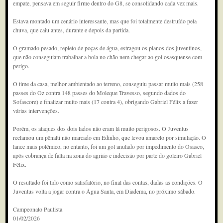
empate, pensava em seguir firme dentro do G8, se consolidando cada vez mais.
Estava montado um cenário interessante, mas que foi totalmente destruído pela
chuva, que caiu antes, durante e depois da partida.
O gramado pesado, repleto de poças de água, estragou os planos dos juventinos,
que não conseguiam trabalhar a bola no chão nem chegar ao gol osasquense com
perigo.
O time da casa, melhor ambientado ao terreno, conseguiu passar muito mais (258
passes do Oz contra 148 passes do Moleque Travesso, segundo dados do
Sofascore) e finalizar muito mais (17 contra 4), obrigando Gabriel Félix a fazer
várias intervenções.
Porém, os ataques dos dois lados não eram lá muito perigosos. O Juventus
reclamou um pênalti não marcado em Edinho, que levou amarelo por simulação. O
lance mais polêmico, no entanto, foi um gol anulado por impedimento do Osasco,
após cobrança de falta na zona do agrião e indecisão por parte do goleiro Gabriel
Félix.
O resultado foi tido como satisfatório, no final das contas, dadas as condições. O
Juventus volta a jogar contra o Água Santa, em Diadema, no próximo sábado.
Campeonato Paulista
01/02/2026