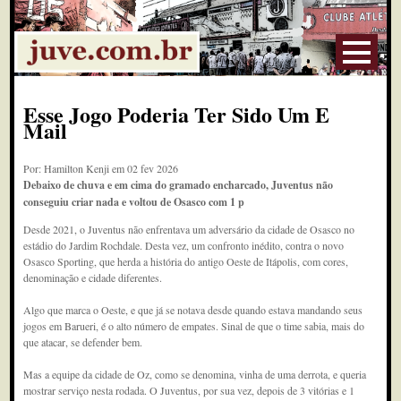
Esse Jogo Poderia Ter Sido Um E
Mail
Por: Hamilton Kenji em 02 fev 2026
Debaixo de chuva e em cima do gramado encharcado, Juventus não
conseguiu criar nada e voltou de Osasco com 1 p
Desde 2021, o Juventus não enfrentava um adversário da cidade de Osasco no
estádio do Jardim Rochdale. Desta vez, um confronto inédito, contra o novo
Osasco Sporting, que herda a história do antigo Oeste de Itápolis, com cores,
denominação e cidade diferentes.
Algo que marca o Oeste, e que já se notava desde quando estava mandando seus
jogos em Barueri, é o alto número de empates. Sinal de que o time sabia, mais do
que atacar, se defender bem.
Mas a equipe da cidade de Oz, como se denomina, vinha de uma derrota, e queria
mostrar serviço nesta rodada. O Juventus, por sua vez, depois de 3 vitórias e 1