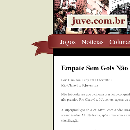
Jogos
Notícias
Coluna
Empate Sem Gols Não
Por: Hamilton Kenji em 11 fev 2020
Rio Claro 0 x 0 Juventus
Não foi desta vez que o cinema brasileiro conqui
não premiou Rio Claro 0 x 0 Juventus, apesar de o 
A superprodução de Alex Alves, com André Dias 
acesso à Série A1. Na trama, após uma derrota em c
classificação.