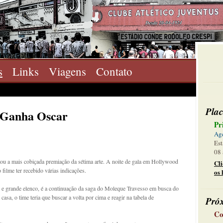
s
Links
Viagens
Contato
Plac
 Ganha Oscar
Pr
Ag
Est
08 
stou a mais cobiçada premiação da sétima arte. A noite de gala em Hollywood
Cl
filme ter recebido várias indicações.
os 
e grande elenco, é a continuação da saga do Moleque Travesso em busca do
asa, o time teria que buscar a volta por cima e reagir na tabela de
Pró
Co