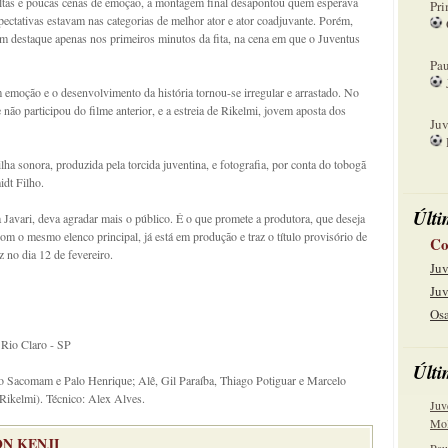
ltas e poucas cenas de emoção, a montagem final desapontou quem esperava
Pri
ctativas estavam nas categorias de melhor ator e ator coadjuvante. Porém,
am destaque apenas nos primeiros minutos da fita, na cena em que o Juventus
08
Pau
emoção e o desenvolvimento da história tornou-se irregular e arrastado. No
15
não participou do filme anterior, e a estreia de Rikelmi, jovem aposta dos
Juv
22
lha sonora, produzida pela torcida juventina, e fotografia, por conta do tobogã
dt Filho.
Últi
a Javari, deva agradar mais o público. É o que promete a produtora, que deseja
com o mesmo elenco principal, já está em produção e traz o título provisório de
Co
 no dia 12 de fevereiro.
Juv
Juv
Osa
 Rio Claro - SP
Últi
 Sacomam e Palo Henrique; Alê, Gil Paraíba, Thiago Potiguar e Marcelo
Rikelmi). Técnico: Alex Alves.
Juv
Mol
N KENJI