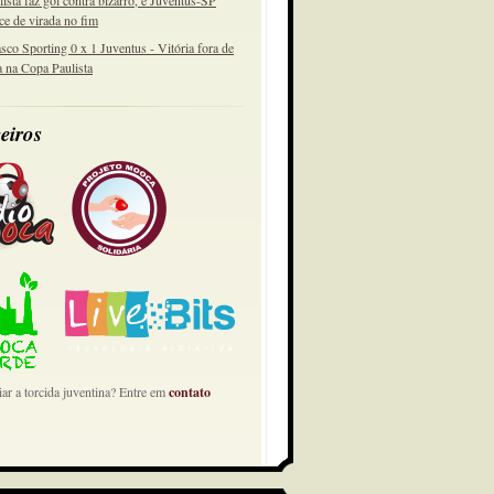
lista faz gol contra bizarro, e Juventus-SP
ce de virada no fim
sco Sporting 0 x 1 Juventus - Vitória fora de
a na Copa Paulista
eiros
ar a torcida juventina? Entre em
contato