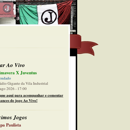
ar Ao Vivo
imavera X Juventus
endado
ádio Gigante da Vila Industrial
ago 2026 - 17:00
ique aqui para acompanhar e comentar
lances do jogo Ao Vivo!
ximos Jogos
pa Paulista