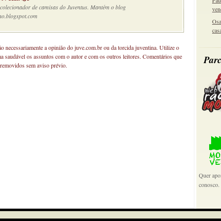
Pau
e colecionador de camisas do Juventus. Mantém o blog
ven
no.blogspot.com
Osa
cas
não necessariamente a opinião do juve.com.br ou da torcida juventina. Utilize o
ma saudável os assuntos com o autor e com os outros leitores. Comentários que
Parc
 removidos sem aviso prévio.
Quer apoi
conosco.