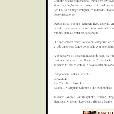
Com um roteiro convencional, trama sem reviravo
alguma evolução dos personagens. As maiores expe
Léo Castro e Thiago Potiguar, os indicados, tiver
quase marca o gol.
Depois disso, o longa metragem ficou devendo em 
entanto, mereceram destaque o retorno de Alê, que 
estúdios para a sequência da franquia.
O filme também estava cotado nas categorias de tri
e roda gigante ao fundo do Estádio Augusto Schmi
A expectativa é a de a continuação da saga, na Ru
continuar faturando nas bilheterias. A sequência, 
Juventus x Osasco Audax, e deverá estar em cartaz
Campeonato Paulista Série A2
08/02/2020
Rio Claro 0 x 0 Juventus
Estádio Dr. Augusto Schmidt Filho (Schmidtão) -
Juventus: André Dias; Thiaguinho, Robson, Diego
Henrique (Maycon); Léo Castro (Elias) e Danilo (
HAMILTO