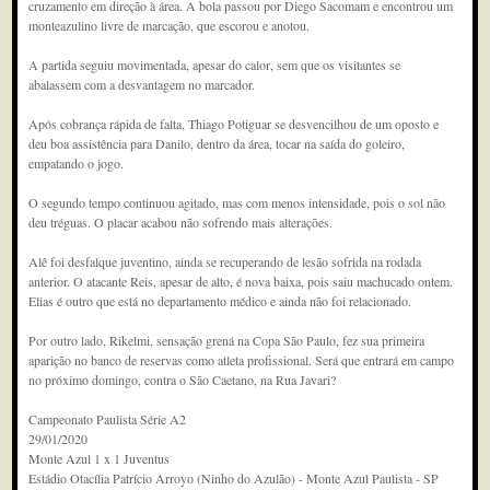
cruzamento em direção à área. A bola passou por Diego Sacomam e encontrou um
monteazulino livre de marcação, que escorou e anotou.
A partida seguiu movimentada, apesar do calor, sem que os visitantes se
abalassem com a desvantagem no marcador.
Após cobrança rápida de falta, Thiago Potiguar se desvencilhou de um oposto e
deu boa assistência para Danilo, dentro da área, tocar na saída do goleiro,
empatando o jogo.
O segundo tempo continuou agitado, mas com menos intensidade, pois o sol não
deu tréguas. O placar acabou não sofrendo mais alterações.
Alê foi desfalque juventino, ainda se recuperando de lesão sofrida na rodada
anterior. O atacante Reis, apesar de alto, é nova baixa, pois saiu machucado ontem.
Elias é outro que está no departamento médico e ainda não foi relacionado.
Por outro lado, Rikelmi, sensação grená na Copa São Paulo, fez sua primeira
aparição no banco de reservas como atleta profissional. Será que entrará em campo
no próximo domingo, contra o São Caetano, na Rua Javari?
Campeonato Paulista Série A2
29/01/2020
Monte Azul 1 x 1 Juventus
Estádio Otacília Patrício Arroyo (Ninho do Azulão) - Monte Azul Paulista - SP