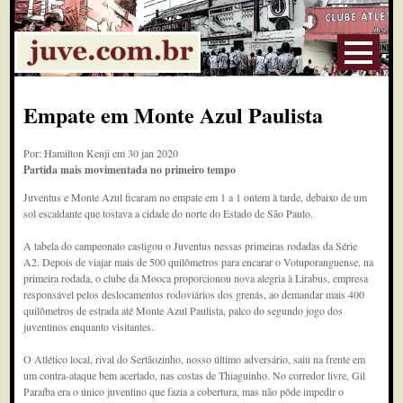
Empate em Monte Azul Paulista
Por: Hamilton Kenji em 30 jan 2020
Partida mais movimentada no primeiro tempo
Juventus e Monte Azul ficaram no empate em 1 a 1 ontem à tarde, debaixo de um
sol escaldante que tostava a cidade do norte do Estado de São Paulo.
A tabela do campeonato castigou o Juventus nessas primeiras rodadas da Série
A2. Depois de viajar mais de 500 quilômetros para encarar o Votuporanguense, na
primeira rodada, o clube da Mooca proporcionou nova alegria à Lirabus, empresa
responsável pelos deslocamentos rodoviários dos grenás, ao demandar mais 400
quilômetros de estrada até Monte Azul Paulista, palco do segundo jogo dos
juventinos enquanto visitantes.
O Atlético local, rival do Sertãozinho, nosso último adversário, saiu na frente em
um contra-ataque bem acertado, nas costas de Thiaguinho. No corredor livre, Gil
Paraíba era o único juventino que fazia a cobertura, mas não pôde impedir o