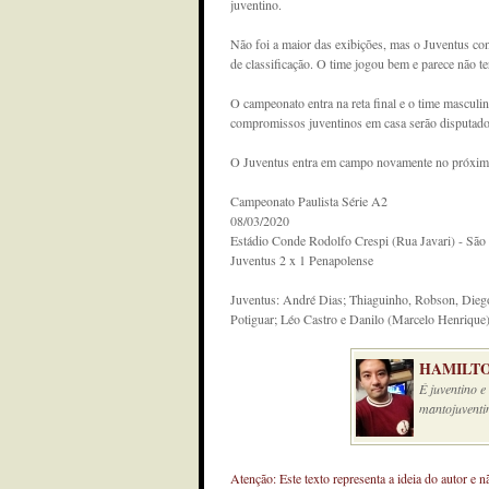
juventino.
Não foi a maior das exibições, mas o Juventus con
de classificação. O time jogou bem e parece não te
O campeonato entra na reta final e o time masculi
compromissos juventinos em casa serão disputado
O Juventus entra em campo novamente no próximo 
Campeonato Paulista Série A2
08/03/2020
Estádio Conde Rodolfo Crespi (Rua Javari) - São
Juventus 2 x 1 Penapolense
Juventus: André Dias; Thiaguinho, Robson, Diego
Potiguar; Léo Castro e Danilo (Marcelo Henrique)
HAMILTO
É juventino 
mantojuventi
Atenção: Este texto representa a ideia do autor e 