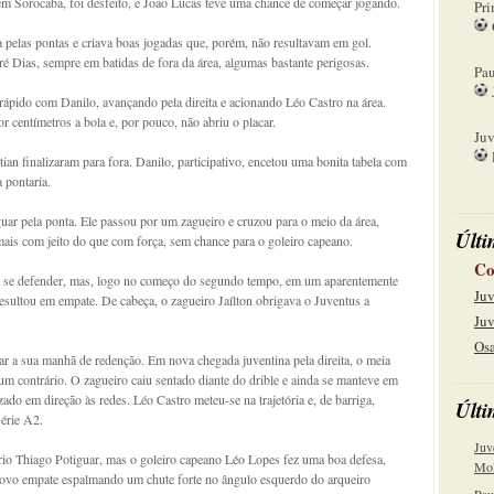
o em Sorocaba, foi desfeito, e João Lucas teve uma chance de começar jogando.
Pri
pelas pontas e criava boas jogadas que, porém, não resultavam em gol.
08
é Dias, sempre em batidas de fora da área, algumas bastante perigosas.
Pau
rápido com Danilo, avançando pela direita e acionando Léo Castro na área.
15
 centímetros a bola e, por pouco, não abriu o placar.
Juv
an finalizaram para fora. Danilo, participativo, encetou uma bonita tabela com
22
 pontaria.
uar pela ponta. Ele passou por um zagueiro e cruzou para o meio da área,
Últi
is com jeito do que com força, sem chance para o goleiro capeano.
Co
ara se defender, mas, logo no começo do segundo tempo, em um aparentemente
Juv
resultou em empate. De cabeça, o zagueiro Jaílton obrigava o Juventus a
Juv
Osa
ar a sua manhã de redenção. Em nova chegada juventina pela direita, o meia
 um contrário. O zagueiro caiu sentado diante do drible e ainda se manteve em
ado em direção às redes. Léo Castro meteu-se na trajetória e, de barriga,
Últi
Série A2.
Juv
rio Thiago Potiguar, mas o goleiro capeano Léo Lopes fez uma boa defesa,
Mol
vo empate espalmando um chute forte no ângulo esquerdo do arqueiro