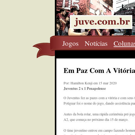
Jogos
Notícias
Coluna
Em Paz Com A Vitóri
Por: Hamilton Kenji em 15 mar 2020
Juventus 2 x 1 Penapolense
O Juventus fez as pazes com a vitória e com seus
Potiguar foi o nome do jogo, dando assistência par
Antes da bola rolar, uma rápida cerimônia pré-jog
A2, que começa no próximo dia 15 de março.
O time juventino entrou em campo fazendo homen