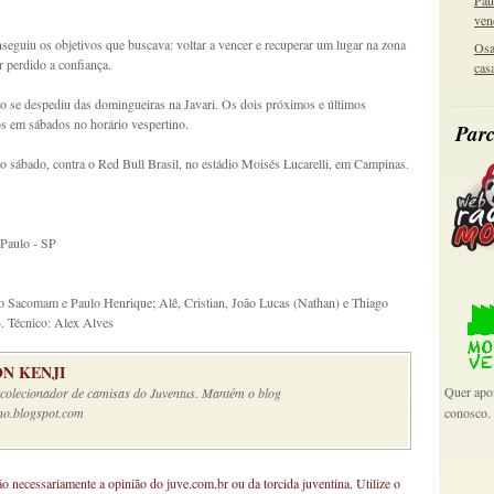
Pau
ven
seguiu os objetivos que buscava: voltar a vencer e recuperar um lugar na zona
Osa
r perdido a confiança.
cas
no se despediu das domingueiras na Javari. Os dois próximos e últimos
s em sábados no horário vespertino.
Parc
sábado, contra o Red Bull Brasil, no estádio Moisés Lucarelli, em Campinas.
 Paulo - SP
 Sacomam e Paulo Henrique; Alê, Cristian, João Lucas (Nathan) e Thiago
. Técnico: Alex Alves
N KENJI
Quer apoi
e colecionador de camisas do Juventus. Mantém o blog
no.blogspot.com
conosco.
não necessariamente a opinião do juve.com.br ou da torcida juventina. Utilize o