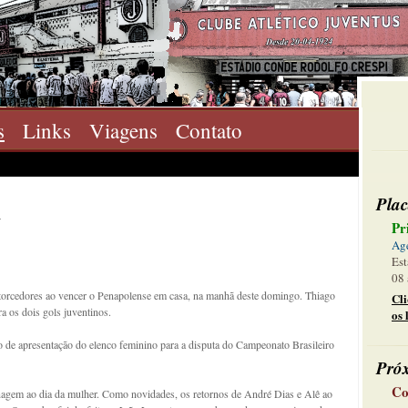
s
Links
Viagens
Contato
Plac
a
Pr
Ag
Est
08 
 torcedores ao vencer o Penapolense em casa, na manhã deste domingo. Thiago
Cl
a os dois gols juventinos.
os 
o de apresentação do elenco feminino para a disputa do Campeonato Brasileiro
Pró
Co
agem ao dia da mulher. Como novidades, os retornos de André Dias e Alê ao