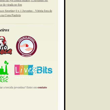
lista faz gol contra bizarro, e Juventus-SP
ce de virada no fim
sco Sporting 0 x 1 Juventus - Vitória fora de
a na Copa Paulista
eiros
ar a torcida juventina? Entre em
contato