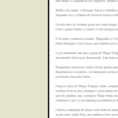
time titular. O esquema de três zagueiros, tentad
Melhor em campo, o Moleque Travesso trabalhava 
Enquanto isso, o Pantera da Noroeste testava Andr
Um dos tiros do visitante gerou um contra-ataque 
Com o goleiro batido, o camisa 10 não alcançou por
O Juventus continuava criando. Thiaguinho e Cristi
Paulo Henrique e João Lucas, mas também errou a
O gol finalmente saiu após jogada de Thiago Potig
encontrando João Lucas desmarcado. João bateu ma
Penapolense parecia ter vindo à Javari apenas p
despretensioso escanteio, o levantamento na área 
recomeçar a luta pela vitória.
Chegou a hora de Thiago Potiguar, então, complet
recebeu a bola na área, dominou e girou diante de
ação de gatinhas, mas o potiguar Thiago bateu cruz
confirmou o gol e a sua liderança na artilharia na 
Caberia a ampliação do placar, num chute do próp
assim como André Dias, que também evitou um no