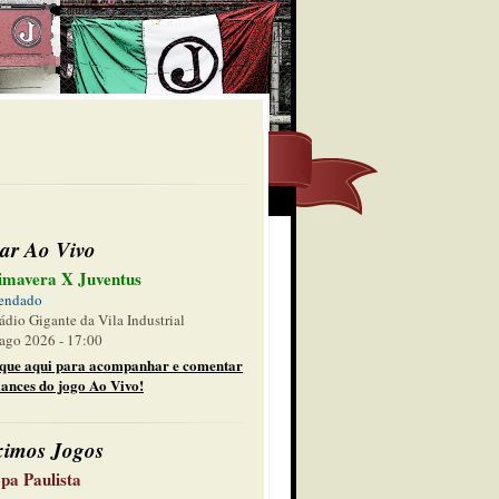
ar Ao Vivo
imavera X Juventus
endado
ádio Gigante da Vila Industrial
ago 2026 - 17:00
ique aqui para acompanhar e comentar
lances do jogo Ao Vivo!
ximos Jogos
pa Paulista