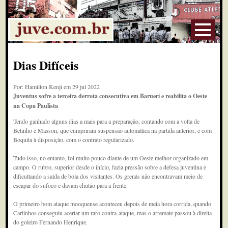
Dias Difíceis
Por: Hamilton Kenji em 29 jul 2022
Juventus sofre a terceira derrota consecutiva em Barueri e reabilita o Oeste
na Copa Paulista
Tendo ganhado alguns dias a mais para a preparação, contando com a volta de
Betinho e Masson, que cumpriram suspensão automática na partida anterior, e com
Boquita à disposição, com o contrato regularizado.
Tudo isso, no entanto, foi muito pouco diante de um Oeste melhor organizado em
campo. O rubro, superior desde o início, fazia pressão sobre a defesa juventina e
dificultando a saída de bola dos visitantes. Os grenás não encontravam meio de
escapar do sufoco e davam chutão para a frente.
O primeiro bom ataque mooquense aconteceu depois de meia hora corrida, quando
Carlinhos conseguiu acertar um raro contra-ataque, mas o arremate passou à direita
do goleiro Fernando Henrique.