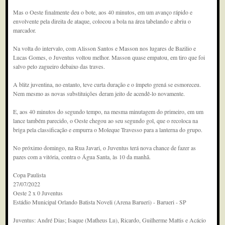
Mas o Oeste finalmente deu o bote, aos 40 minutos, em um avanço rápido e
envolvente pela direita de ataque, colocou a bola na área tabelando e abriu o
marcador.
Na volta do intervalo, com Alisson Santos e Masson nos lugares de Bazilio e
Lucas Gomes, o Juventus voltou melhor. Masson quase empatou, em tiro que foi
salvo pelo zagueiro debaixo das traves.
A blitz juventina, no entanto, teve curta duração e o ímpeto grená se esmoreceu.
Nem mesmo as novas substituições deram jeito de acendê-lo novamente.
E, aos 40 minutos do segundo tempo, na mesma minutagem do primeiro, em um
lance também parecido, o Oeste chegou ao seu segundo gol, que o recoloca na
briga pela classificação e empurra o Moleque Travesso para a lanterna do grupo.
No próximo domingo, na Rua Javari, o Juventus terá nova chance de fazer as
pazes com a vitória, contra o Água Santa, às 10 da manhã.
Copa Paulista
27/07/2022
Oeste 2 x 0 Juventus
Estádio Municipal Orlando Batista Noveli (Arena Barueri) - Barueri - SP
Juventus: André Dias; Isaque (Matheus Lu), Ricardo, Guilherme Mattis e Acácio