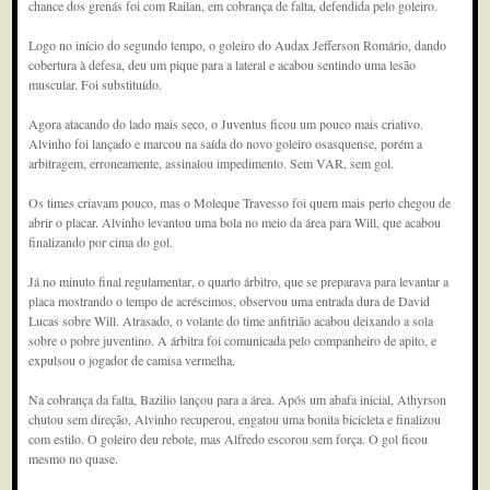
chance dos grenás foi com Railan, em cobrança de falta, defendida pelo goleiro.
Logo no início do segundo tempo, o goleiro do Audax Jefferson Romário, dando
cobertura à defesa, deu um pique para a lateral e acabou sentindo uma lesão
muscular. Foi substituído.
Agora atacando do lado mais seco, o Juventus ficou um pouco mais criativo.
Alvinho foi lançado e marcou na saída do novo goleiro osasquense, porém a
arbitragem, erroneamente, assinalou impedimento. Sem VAR, sem gol.
Os times criavam pouco, mas o Moleque Travesso foi quem mais perto chegou de
abrir o placar. Alvinho levantou uma bola no meio da área para Will, que acabou
finalizando por cima do gol.
Já no minuto final regulamentar, o quarto árbitro, que se preparava para levantar a
placa mostrando o tempo de acréscimos, observou uma entrada dura de David
Lucas sobre Will. Atrasado, o volante do time anfitrião acabou deixando a sola
sobre o pobre juventino. A árbitra foi comunicada pelo companheiro de apito, e
expulsou o jogador de camisa vermelha.
Na cobrança da falta, Bazilio lançou para a área. Após um abafa inicial, Athyrson
chutou sem direção, Alvinho recuperou, engatou uma bonita bicicleta e finalizou
com estilo. O goleiro deu rebote, mas Alfredo escorou sem força. O gol ficou
mesmo no quase.