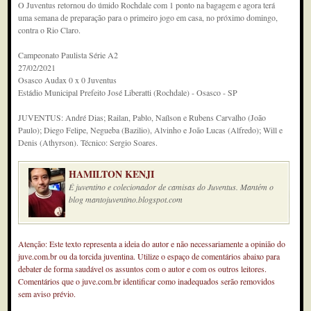
O Juventus retornou do úmido Rochdale com 1 ponto na bagagem e agora terá
uma semana de preparação para o primeiro jogo em casa, no próximo domingo,
contra o Rio Claro.
Campeonato Paulista Série A2
27/02/2021
Osasco Audax 0 x 0 Juventus
Estádio Municipal Prefeito José Liberatti (Rochdale) - Osasco - SP
JUVENTUS: André Dias; Railan, Pablo, Naílson e Rubens Carvalho (João
Paulo); Diego Felipe, Negueba (Bazilio), Alvinho e João Lucas (Alfredo); Will e
Denis (Athyrson). Técnico: Sergio Soares.
HAMILTON KENJI
É juventino e colecionador de camisas do Juventus. Mantém o
blog mantojuventino.blogspot.com
Atenção: Este texto representa a ideia do autor e não necessariamente a opinião do
juve.com.br ou da torcida juventina. Utilize o espaço de comentários abaixo para
debater de forma saudável os assuntos com o autor e com os outros leitores.
Comentários que o juve.com.br identificar como inadequados serão removidos
sem aviso prévio.