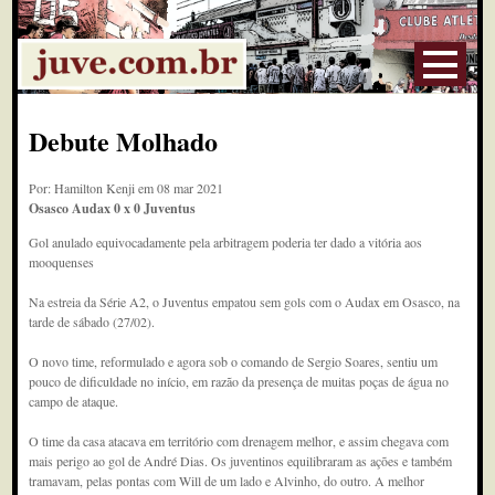
Debute Molhado
Por: Hamilton Kenji em 08 mar 2021
Osasco Audax 0 x 0 Juventus
Gol anulado equivocadamente pela arbitragem poderia ter dado a vitória aos
mooquenses
Na estreia da Série A2, o Juventus empatou sem gols com o Audax em Osasco, na
tarde de sábado (27/02).
O novo time, reformulado e agora sob o comando de Sergio Soares, sentiu um
pouco de dificuldade no início, em razão da presença de muitas poças de água no
campo de ataque.
O time da casa atacava em território com drenagem melhor, e assim chegava com
mais perigo ao gol de André Dias. Os juventinos equilibraram as ações e também
tramavam, pelas pontas com Will de um lado e Alvinho, do outro. A melhor