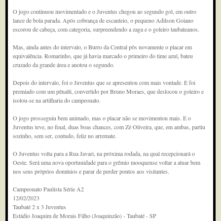
O jogo continuou movimentado e o Juventus chegou ao segundo gol, em outro
lance de bola parada. Após cobrança de escanteio, o pequeno Adilson Goiano
escorou de cabeça, com categoria, surpreendendo a zaga e o goleiro taubateanos.
Mas, ainda antes do intervalo, o Burro da Central pôs novamente o placar em
equivalência. Romarinho, que já havia marcado o primeiro do time azul, bateu
cruzado da grande área e anotou o segundo.
Depois do intervalo, foi o Juventus que se apresentou com mais vontade. E foi
premiado com um pênalti, convertido por Bruno Moraes, que deslocou o goleiro e
isolou-se na artilharia do campeonato.
O jogo prosseguiu bem animado, mas o placar não se movimentou mais. E o
Juventus teve, no final, duas boas chances, com Zé Oliveira, que, em ambas, partiu
sozinho, sem ser, contudo, feliz no arremate.
O Juventus volta para a Rua Javari, na próxima rodada, na qual recepcionará o
Oeste. Será uma nova oportunidade para o grêmio mooquense voltar a atuar bem
nos seus próprios domínios e parar de perder pontos aos visitantes.
Campeonato Paulista Série A2
12/02/2023
Taubaté 2 x 3 Juventus
Estádio Joaquim de Morais Filho (Joaquinzão) - Taubaté - SP