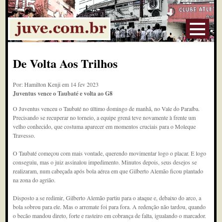
De Volta Aos Trilhos
Por: Hamilton Kenji em 14 fev 2023
Juventus vence o Taubaté e volta ao G8
O Juventus venceu o Taubaté no último domingo de manhã, no Vale do Paraíba.
Precisando se recuperar no torneio, a equipe grená teve novamente à frente um
velho conhecido, que costuma aparecer em momentos cruciais para o Moleque
Travesso.
O Taubaté começou com mais vontade, querendo movimentar logo o placar. E logo
conseguiu, mas o juiz assinalou impedimento. Minutos depois, seus desejos se
realizaram, num cabeçada após bola aérea em que Gilberto Alemão ficou plantado
na zona do agrião.
Disposto a se redimir, Gilberto Alemão partiu para o ataque e, debaixo do arco, a
bola sobrou para ele. Mas o arremate foi para fora. A redenção não tardou, quando
o becão mandou direto, forte e rasteiro em cobrança de falta, igualando o marcador.