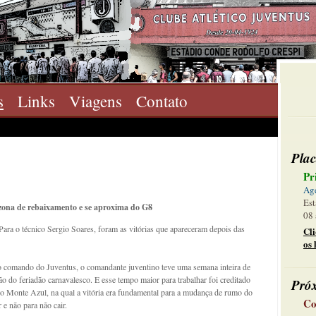
s
Links
Viagens
Contato
Plac
Pr
Ag
Est
 zona de rebaixamento e se aproxima do G8
08 
ara o técnico Sergio Soares, foram as vitórias que apareceram depois das
Cl
os 
o comando do Juventus, o comandante juventino teve uma semana inteira de
o do feriadão carnavalesco. E esse tempo maior para trabalhar foi creditado
Pró
 do Monte Azul, na qual a vitória era fundamental para a mudança de rumo do
Co
 e não para não cair.