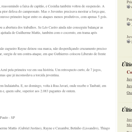
Pri
a, reassumindo a faixa de capitão, e Cesinha também voltou de suspensão. A
a a pior defesa do campeonato. Mas o Juventus precisava mostrar a força que,
08
sonroso primeiro lugar entre os ataques menos produtivos, com apenas 5 gols.
Pau
ou a abertura dos trabalhos. Se Léo Castro ainda não conseguiu balançar as
15
s ajeitada de Guilherme Mattis, também com o cocoruto, em trama após
Juv
22
ão zagueiro Rayne deixou sua marca, não desperdiçando cruzamento preciso
r, surgiu de um contra-ataque, em que Guthierres colocou Liberato de frente
Últi
Azul pela primeira vez em sua história. Um retrospecto curto, de 7 jogos,
Co
mas que já incomodava a torcida juventina.
Juv
 em Indaiatuba. E, no domingo, volta à Rua Javari, onde recebe o Taubaté, em
Juv
bom e, quem sabe, superior aos 2.083 pagantes de ontem.
Osa
Últi
 Paulo - SP
Juv
Mol
herme Mattis (Gabriel Justino), Rayne e Caxambu; Betinho (Lissandro), Thiago