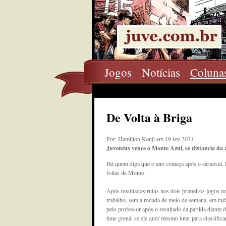
Jogos
Notícias
Coluna
De Volta à Briga
Por: Hamilton Kenji em 19 fev 2024
Juventus vence o Monte Azul, se distancia da
Há quem diga que o ano começa após o carnaval. P
folias de Momo.
Após resultados ruins nos dois primeiros jogos n
trabalho, sem a rodada de meio de semana, em razã
pelo professor após o resultado da partida diante
time grená, se ele quer mesmo lutar para classificar