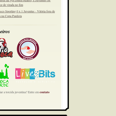
lista faz gol contra bizarro, e Juventus-SP
ce de virada no fim
sco Sporting 0 x 1 Juventus - Vitória fora de
a na Copa Paulista
eiros
ar a torcida juventina? Entre em
contato