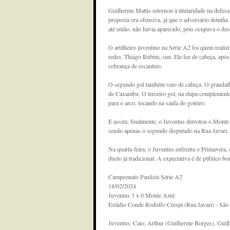
Guilherme Mattis retornou à titularidade na defes
proposta era ofensiva, já que o adversário detinh
até então, não havia aparecido, pois ocupava o de
O artilheiro juventino na Série A2 foi quem realiz
redes, Thiago Rubim, sim. Ele fez de cabeça, apó
cobrança de escanteio.
O segundo gol também veio de cabeça. O grandalh
de Caxambu. O terceiro gol, na etapa complementa
para o arco, tocando na saída do goleiro.
E assim, finalmente, o Juventus derrotou o Monte 
sendo apenas o segundo disputado na Rua Javari, 
Na quarta-feira, o Juventus enfrenta o Primavera,
duelo já tradicional. A expectativa é de público 
Campeonato Paulista Série A2
18/02/2024
Juventus 3 x 0 Monte Azul
Estádio Conde Rodolfo Crespi (Rua Javari) - São
Juventus: Caio; Arthur (Guilherme Borges), Guil