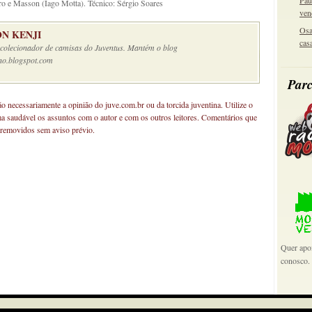
Pau
ro e Masson (Iago Motta). Técnico: Sérgio Soares
ven
Osa
N KENJI
cas
e colecionador de camisas do Juventus. Mantém o blog
no.blogspot.com
Parc
não necessariamente a opinião do juve.com.br ou da torcida juventina. Utilize o
ma saudável os assuntos com o autor e com os outros leitores. Comentários que
 removidos sem aviso prévio.
Quer apoi
conosco.