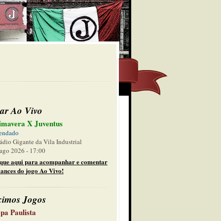
ar Ao Vivo
imavera X Juventus
endado
ádio Gigante da Vila Industrial
ago 2026 - 17:00
ique aqui para acompanhar e comentar
lances do jogo Ao Vivo!
ximos Jogos
pa Paulista