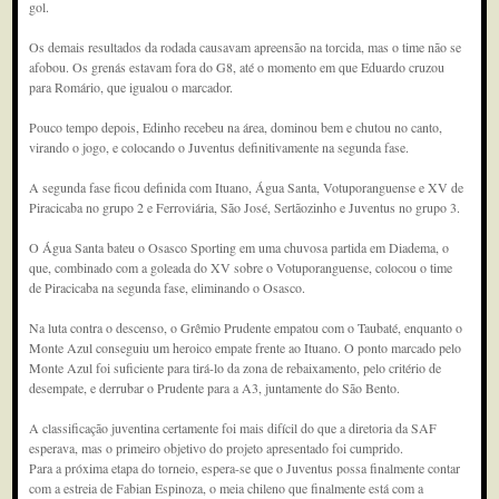
gol.
Os demais resultados da rodada causavam apreensão na torcida, mas o time não se
afobou. Os grenás estavam fora do G8, até o momento em que Eduardo cruzou
para Romário, que igualou o marcador.
Pouco tempo depois, Edinho recebeu na área, dominou bem e chutou no canto,
virando o jogo, e colocando o Juventus definitivamente na segunda fase.
A segunda fase ficou definida com Ituano, Água Santa, Votuporanguense e XV de
Piracicaba no grupo 2 e Ferroviária, São José, Sertãozinho e Juventus no grupo 3.
O Água Santa bateu o Osasco Sporting em uma chuvosa partida em Diadema, o
que, combinado com a goleada do XV sobre o Votuporanguense, colocou o time
de Piracicaba na segunda fase, eliminando o Osasco.
Na luta contra o descenso, o Grêmio Prudente empatou com o Taubaté, enquanto o
Monte Azul conseguiu um heroico empate frente ao Ituano. O ponto marcado pelo
Monte Azul foi suficiente para tirá-lo da zona de rebaixamento, pelo critério de
desempate, e derrubar o Prudente para a A3, juntamente do São Bento.
A classificação juventina certamente foi mais difícil do que a diretoria da SAF
esperava, mas o primeiro objetivo do projeto apresentado foi cumprido.
Para a próxima etapa do torneio, espera-se que o Juventus possa finalmente contar
com a estreia de Fabian Espinoza, o meia chileno que finalmente está com a