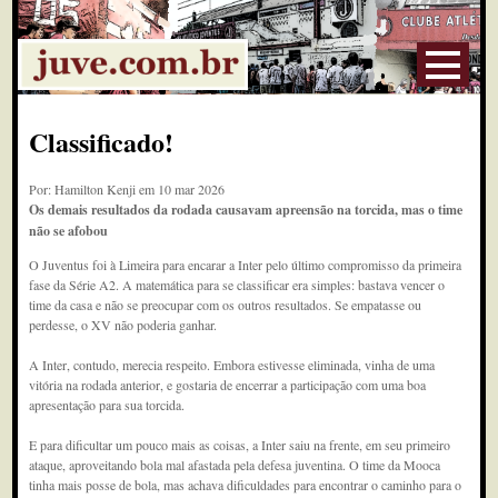
Classificado!
Por: Hamilton Kenji em 10 mar 2026
Os demais resultados da rodada causavam apreensão na torcida, mas o time
não se afobou
O Juventus foi à Limeira para encarar a Inter pelo último compromisso da primeira
fase da Série A2. A matemática para se classificar era simples: bastava vencer o
time da casa e não se preocupar com os outros resultados. Se empatasse ou
perdesse, o XV não poderia ganhar.
A Inter, contudo, merecia respeito. Embora estivesse eliminada, vinha de uma
vitória na rodada anterior, e gostaria de encerrar a participação com uma boa
apresentação para sua torcida.
E para dificultar um pouco mais as coisas, a Inter saiu na frente, em seu primeiro
ataque, aproveitando bola mal afastada pela defesa juventina. O time da Mooca
tinha mais posse de bola, mas achava dificuldades para encontrar o caminho para o