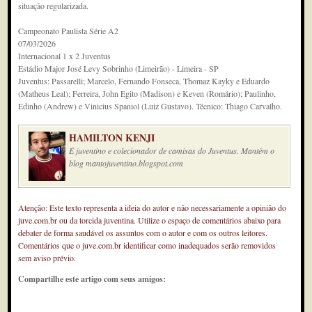
situação regularizada.
Campeonato Paulista Série A2
07/03/2026
Internacional 1 x 2 Juventus
Estádio Major José Levy Sobrinho (Limeirão) - Limeira - SP
Juventus: Passarelli; Marcelo, Fernando Fonseca, Thomaz Kayky e Eduardo
(Matheus Leal); Ferreira, John Egito (Madison) e Keven (Romário); Paulinho,
Edinho (Andrew) e Vinicius Spaniol (Luiz Gustavo). Técnico: Thiago Carvalho.
HAMILTON KENJI
É juventino e colecionador de camisas do Juventus. Mantém o
blog mantojuventino.blogspot.com
Atenção: Este texto representa a ideia do autor e não necessariamente a opinião do
juve.com.br ou da torcida juventina. Utilize o espaço de comentários abaixo para
debater de forma saudável os assuntos com o autor e com os outros leitores.
Comentários que o juve.com.br identificar como inadequados serão removidos
sem aviso prévio.
Compartilhe este artigo com seus amigos: