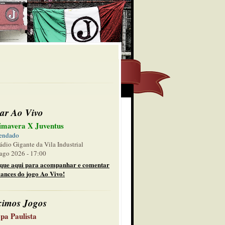
ar Ao Vivo
imavera X Juventus
endado
ádio Gigante da Vila Industrial
ago 2026 - 17:00
ique aqui para acompanhar e comentar
lances do jogo Ao Vivo!
ximos Jogos
pa Paulista