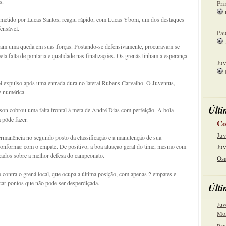
s.
Pri
ometido por Lucas Santos, reagiu rápido, com Lucas Ybom, um dos destaques
08
ensável.
Pau
tiram uma queda em suas forças. Postando-se defensivamente, procuravam se
15
la falta de pontaria e qualidade nas finalizações. Os grenás tinham a esperança
Juv
22
oi expulso após uma entrada dura no lateral Rubens Carvalho. O Juventus,
e numérica.
Últi
son cobrou uma falta frontal à meta de André Dias com perfeição. A bola
 pôde fazer.
Co
Juv
rmanência no segundo posto da classificação e a manutenção de sua
 conformar com o empate. De positivo, a boa atuação geral do time, mesmo com
Juv
cados sobre a melhor defesa do campeonato.
Osa
 contra o grená local, que ocupa a última posição, com apenas 2 empates e
ar pontos que não pode ser desperdiçada.
Últi
Juv
Mol