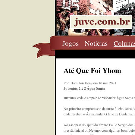
Jogos
Notícias
Coluna
Até Que Foi Ybom
Por: Hamilton Kenji em 10 mai 2021
Juventus 2 x 2 Água Santa
Juventus cede o empate ao vice-líder Água Santa 
No primeiro compromisso da turnê futebolística 
onde recebeu o Água Santa. O time de Diadema, inv
Ao assoprar do apito do árbitro Paulo Sergio dos
pressão inicial do Netuno, com algumas boas defes