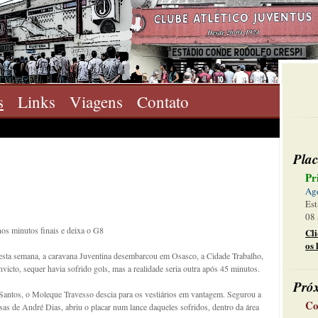
s
Links
Viagens
Contato
Plac
Pr
Ag
Est
08 
nos minutos finais e deixa o G8
Cl
os 
desta semana, a caravana Juventina desembarcou em Osasco, a Cidade Trabalho,
icto, sequer havia sofrido gols, mas a realidade seria outra após 45 minutos.
Pró
 Santos, o Moleque Travesso descia para os vestiários em vantagem. Segurou a
Co
as de André Dias, abriu o placar num lance daqueles sofridos, dentro da área