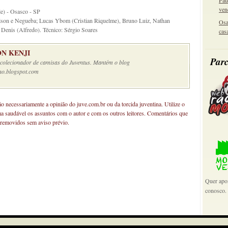
Pau
ven
le) - Osasco - SP
lson e Negueba; Lucas Ybom (Cristian Riquelme), Bruno Luiz, Nathan
Osa
e Denis (Alfredo). Técnico: Sérgio Soares
cas
N KENJI
Parc
e colecionador de camisas do Juventus. Mantém o blog
no.blogspot.com
não necessariamente a opinião do juve.com.br ou da torcida juventina. Utilize o
ma saudável os assuntos com o autor e com os outros leitores. Comentários que
 removidos sem aviso prévio.
Quer apoi
conosco.