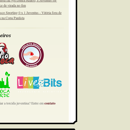
lista faz gol contra bizarro, e Juventus-SP
ce de virada no fim
sco Sporting 0 x 1 Juventus - Vitória fora de
a na Copa Paulista
eiros
ar a torcida juventina? Entre em
contato