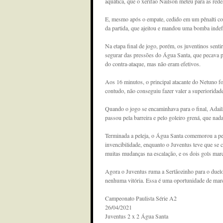
aquática, que o xerifão Nailson meteu para as rede
E, mesmo após o empate, cedido em um pênalti c
da partida, que ajeitou e mandou uma bomba indef
Na etapa final de jogo, porém, os juventinos sen
segurar das pressões do Água Santa, que pecava pe
do contra-ataque, mas não eram efetivos.
Aos 16 minutos, o principal atacante do Netuno f
contudo, não conseguiu fazer valer a superioridad
Quando o jogo se encaminhava para o final, Adail
passou pela barreira e pelo goleiro grená, que nada
Terminada a peleja, o Água Santa comemorou a pe
invencibilidade, enquanto o Juventus teve que se
muitas mudanças na escalação, e os dois gols mar
Agora o Juventus ruma a Sertãozinho para o duelo
nenhuma vitória. Essa é uma oportunidade de marc
Campeonato Paulista Série A2
26/04/2021
Juventus 2 x 2 Água Santa