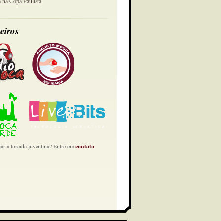
a na Copa Paulista
eiros
ar a torcida juventina? Entre em
contato