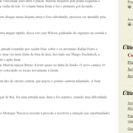
 velocidade para abrir o placar. Mazola disparou pela ponta esquerda e
Pau
 vinha de trás. O volante bateu firme e fez o primeiro gol da tarde.
15
 um choque numa disputa aérea e fora substituído, precisou ser atendido pela
Juv
22
ra-ataque rápido, dessa vez com Wilson ganhando do zagueiro na corrida e
Últi
 pênalti cometido por André Dias sobre o ex-juventino Rafael Ferro e
is uma vez num chute de fora da área, desviado em Thiago Duchatsch, e
Co
é o apito final.
Pri
á, Mazola lançou Bruno Xavier quase na linha de fundo. O novo camisa 10
Juv
go colocando os locais novamente à frente.
Juv
tiro do círculo central, que pegou o goleiro santista adiantado. A bola
Últi
ar de Rei, fez uma entrada mais dura e foi expulso, criando uma dificuldade
Juv
Mol
, o Moleque Travesso resistiu à pressão e resolveu a situação nas oportunidades
Pau
ven
Osa