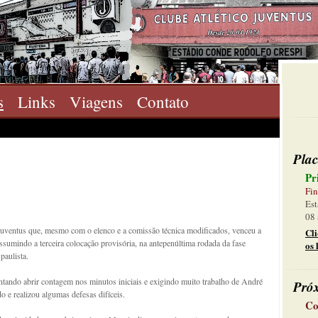
s
Links
Viagens
Contato
Plac
Pr
Fin
Est
08 
Juventus que, mesmo com o elenco e a comissão técnica modificados, venceu a
Cl
ssumindo a terceira colocação provisória, na antepenúltima rodada da fase
os 
paulista.
tentando abrir contagem nos minutos iniciais e exigindo muito trabalho de André
Pró
o e realizou algumas defesas difíceis.
Co