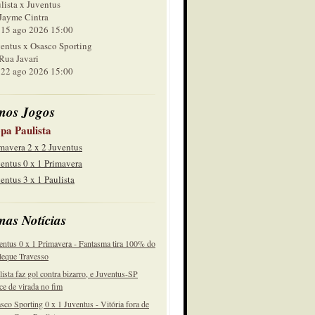
lista x Juventus
Jayme Cintra
 ago 2026 15:00
entus x Osasco Sporting
Rua Javari
 ago 2026 15:00
mos Jogos
pa Paulista
mavera 2 x 2 Juventus
entus 0 x 1 Primavera
entus 3 x 1 Paulista
mas Notícias
entus 0 x 1 Primavera - Fantasma tira 100% do
eque Travesso
lista faz gol contra bizarro, e Juventus-SP
ce de virada no fim
sco Sporting 0 x 1 Juventus - Vitória fora de