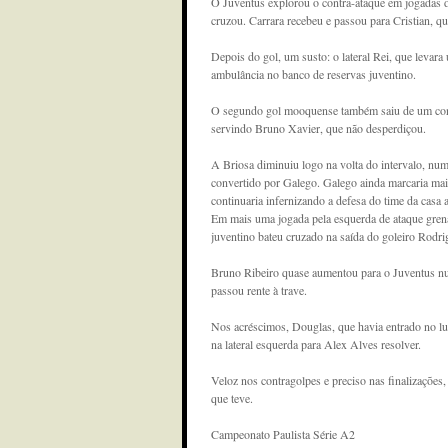
O Juventus explorou o contra-ataque em jogadas de
cruzou. Carrara recebeu e passou para Cristian, que
Depois do gol, um susto: o lateral Rei, que levara
ambulância no banco de reservas juventino.
O segundo gol mooquense também saiu de um cont
servindo Bruno Xavier, que não desperdiçou.
A Briosa diminuiu logo na volta do intervalo, num
convertido por Galego. Galego ainda marcaria ma
continuaria infernizando a defesa do time da casa at
Em mais uma jogada pela esquerda de ataque gren
juventino bateu cruzado na saída do goleiro Rodri
Bruno Ribeiro quase aumentou para o Juventus num 
passou rente à trave.
Nos acréscimos, Douglas, que havia entrado no lug
na lateral esquerda para Alex Alves resolver.
Veloz nos contragolpes e preciso nas finalizações
que teve.
Campeonato Paulista Série A2