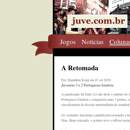
Jogos
Notícias
Coluna
A Retomada
Por: Hamilton Kenji em 03 set 2020
Juventus 3 x 2 Portuguesa Santista
A paralisação da Série A2 não tirou o embalo do 
Portuguesa Santista e conquistou mais 3 pontos, a
classificatória da divisão intermediária do estadual 
Os visitantes iniciaram a partida pressionando e 
Dias. Bem colocado, o goleiro teve o reflexo testad