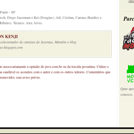
cas
 Paulo - SP
Parc
ch, Diego Sacomam e Rei (Douglas); Alê, Cristian, Carrara (Bazilio) e
ibeiro). Técnico: Alex Alves.
N KENJI
e colecionador de camisas do Juventus. Mantém o blog
no.blogspot.com
não necessariamente a opinião do juve.com.br ou da torcida juventina. Utilize o
ma saudável os assuntos com o autor e com os outros leitores. Comentários que
 removidos sem aviso prévio.
Quer apoi
conosco.