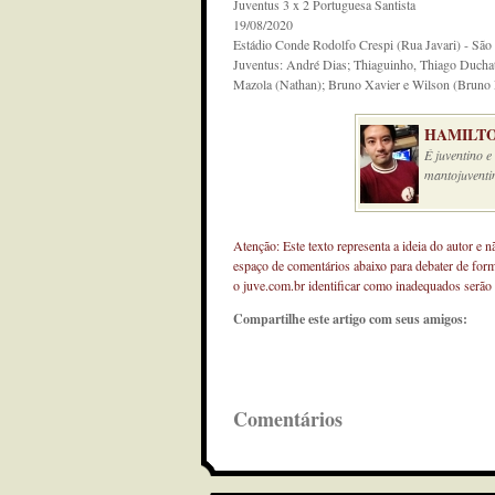
Juventus 3 x 2 Portuguesa Santista
19/08/2020
Estádio Conde Rodolfo Crespi (Rua Javari) - São
Juventus: André Dias; Thiaguinho, Thiago Duchats
Mazola (Nathan); Bruno Xavier e Wilson (Bruno R
HAMILTO
É juventino 
mantojuventi
Atenção: Este texto representa a ideia do autor e 
espaço de comentários abaixo para debater de for
o juve.com.br identificar como inadequados serão
Compartilhe este artigo com seus amigos:
Comentários