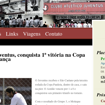
s
Links
Viagens
Contato
Plac
entus, conquista 1ª vitória na Copa
rança
Pr
Ag
Est
08 
Cl
O Juventus recebeu o São Caetano pela terceira
os 
rodada da Copa Paulista, dentro de casa, e saiu
na pior. O Azulão venceu por 1 a 0 e
conquistou seu primeiro triunfo no torneio.
Pró
Co
Com o resultado do Grupo 3, o Moleque