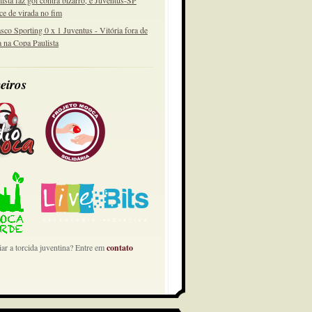
lista faz gol contra bizarro, e Juventus-SP
ce de virada no fim
sco Sporting 0 x 1 Juventus - Vitória fora de
a na Copa Paulista
eiros
ar a torcida juventina? Entre em
contato