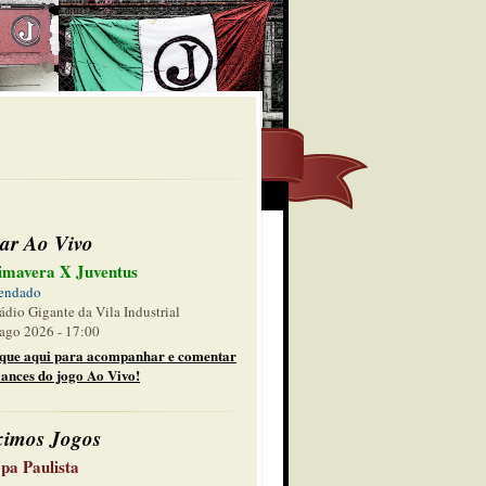
ar Ao Vivo
imavera X Juventus
endado
ádio Gigante da Vila Industrial
ago 2026 - 17:00
ique aqui para acompanhar e comentar
lances do jogo Ao Vivo!
ximos Jogos
pa Paulista