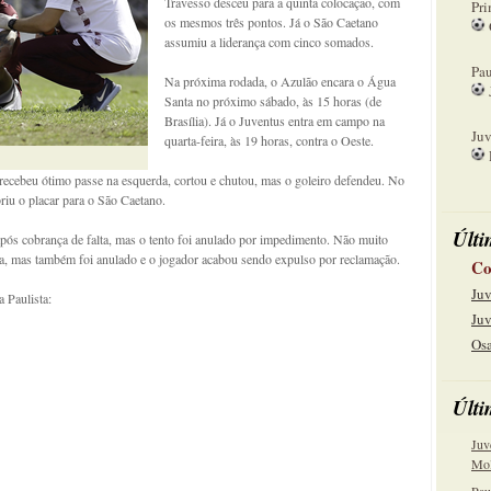
Travesso desceu para a quinta colocação, com
Pri
os mesmos três pontos. Já o São Caetano
assumiu a liderança com cinco somados.
08
Pau
Na próxima rodada, o Azulão encara o Água
Santa no próximo sábado, às 15 horas (de
15
Brasília). Já o Juventus entra em campo na
Juv
quarta-feira, às 19 horas, contra o Oeste.
22
recebeu ótimo passe na esquerda, cortou e chutou, mas o goleiro defendeu. No
riu o placar para o São Caetano.
Últi
s cobrança de falta, mas o tento foi anulado por impedimento. Não muito
a, mas também foi anulado e o jogador acabou sendo expulso por reclamação.
Co
Juv
 Paulista:
Juv
Osa
Últi
Juv
Mol