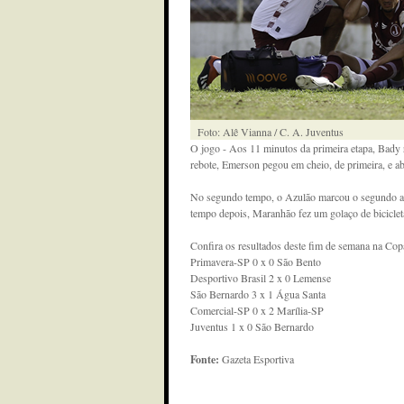
Foto: Alê Vianna / C. A. Juventus
O jogo - Aos 11 minutos da primeira etapa, Bady 
rebote, Emerson pegou em cheio, de primeira, e ab
No segundo tempo, o Azulão marcou o segundo apó
tempo depois, Maranhão fez um golaço de biciclet
Confira os resultados deste fim de semana na Copa
Primavera-SP 0 x 0 São Bento
Desportivo Brasil 2 x 0 Lemense
São Bernardo 3 x 1 Água Santa
Comercial-SP 0 x 2 Marília-SP
Juventus 1 x 0 São Bernardo
Fonte:
Gazeta Esportiva