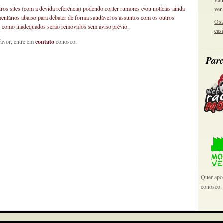
Pau
os sites (com a devida referência) podendo conter rumores e/ou notícias ainda
ven
mentários abaixo para debater de forma saudável os assuntos com os outros
Osa
car como inadequados serão removidos sem aviso prévio.
cas
favor, entre em
contato
conosco.
Parc
Quer apoi
conosco.