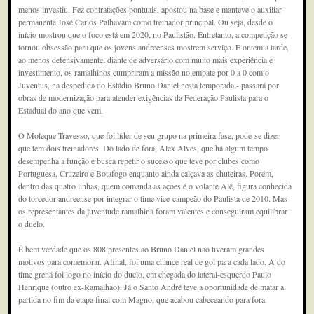
menos investiu. Fez contratações pontuais, apostou na base e manteve o auxiliar
permanente José Carlos Palhavam como treinador principal. Ou seja, desde o
início mostrou que o foco está em 2020, no Paulistão. Entretanto, a competição se
tornou obsessão para que os jovens andreenses mostrem serviço. E ontem à tarde,
ao menos defensivamente, diante de adversário com muito mais experiência e
investimento, os ramalhinos cumpriram a missão no empate por 0 a 0 com o
Juventus, na despedida do Estádio Bruno Daniel nesta temporada - passará por
obras de modernização para atender exigências da Federação Paulista para o
Estadual do ano que vem.
O Moleque Travesso, que foi líder de seu grupo na primeira fase, pode-se dizer
que tem dois treinadores. Do lado de fora, Alex Alves, que há algum tempo
desempenha a função e busca repetir o sucesso que teve por clubes como
Portuguesa, Cruzeiro e Botafogo enquanto ainda calçava as chuteiras. Porém,
dentro das quatro linhas, quem comanda as ações é o volante Alê, figura conhecida
do torcedor andreense por integrar o time vice-campeão do Paulista de 2010. Mas
os representantes da juventude ramalhina foram valentes e conseguiram equilibrar
o duelo.
É bem verdade que os 808 presentes ao Bruno Daniel não tiveram grandes
motivos para comemorar. Afinal, foi uma chance real de gol para cada lado. A do
time grená foi logo no início do duelo, em chegada do lateral-esquerdo Paulo
Henrique (outro ex-Ramalhão). Já o Santo André teve a oportunidade de matar a
partida no fim da etapa final com Magno, que acabou cabeceando para fora.