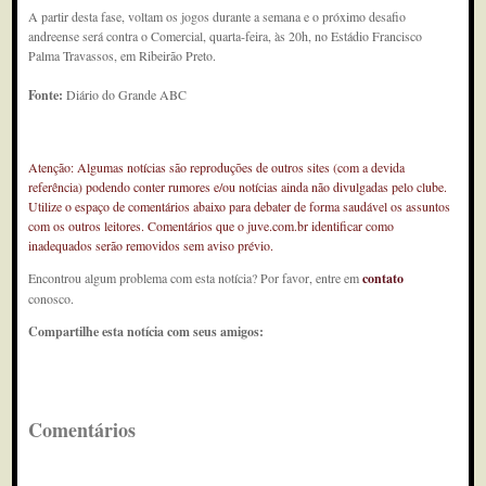
A partir desta fase, voltam os jogos durante a semana e o próximo desafio
andreense será contra o Comercial, quarta-feira, às 20h, no Estádio Francisco
Palma Travassos, em Ribeirão Preto.
Fonte:
Diário do Grande ABC
Atenção: Algumas notícias são reproduções de outros sites (com a devida
referência) podendo conter rumores e/ou notícias ainda não divulgadas pelo clube.
Utilize o espaço de comentários abaixo para debater de forma saudável os assuntos
com os outros leitores. Comentários que o juve.com.br identificar como
inadequados serão removidos sem aviso prévio.
Encontrou algum problema com esta notícia? Por favor, entre em
contato
conosco.
Compartilhe esta notícia com seus amigos:
Comentários