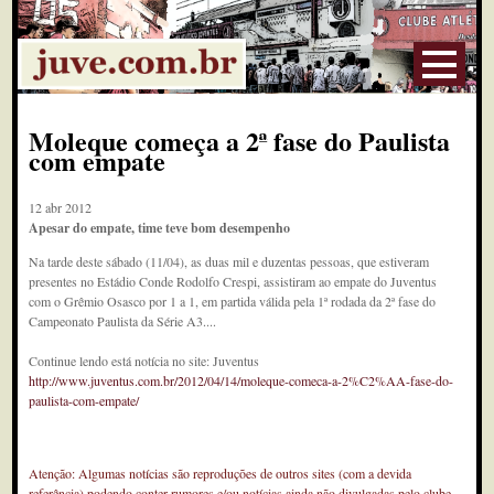
Moleque começa a 2ª fase do Paulista
com empate
12 abr 2012
Apesar do empate, time teve bom desempenho
Na tarde deste sábado (11/04), as duas mil e duzentas pessoas, que estiveram
presentes no Estádio Conde Rodolfo Crespi, assistiram ao empate do Juventus
com o Grêmio Osasco por 1 a 1, em partida válida pela 1ª rodada da 2ª fase do
Campeonato Paulista da Série A3....
Continue lendo está notícia no site: Juventus
http://www.juventus.com.br/2012/04/14/moleque-comeca-a-2%C2%AA-fase-do-
paulista-com-empate/
Atenção: Algumas notícias são reproduções de outros sites (com a devida
referência) podendo conter rumores e/ou notícias ainda não divulgadas pelo clube.