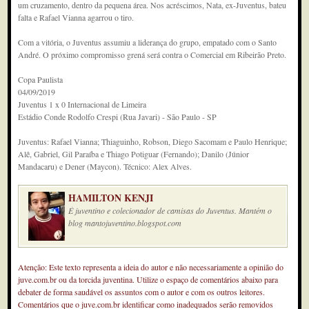
um cruzamento, dentro da pequena área. Nos acréscimos, Nata, ex-Juventus, bateu
falta e Rafael Vianna agarrou o tiro.
Com a vitória, o Juventus assumiu a liderança do grupo, empatado com o Santo
André. O próximo compromisso grená será contra o Comercial em Ribeirão Preto.
Copa Paulista
04/09/2019
Juventus 1 x 0 Internacional de Limeira
Estádio Conde Rodolfo Crespi (Rua Javari) - São Paulo - SP
Juventus: Rafael Vianna; Thiaguinho, Robson, Diego Sacomam e Paulo Henrique;
Alê, Gabriel, Gil Paraíba e Thiago Potiguar (Fernando); Danilo (Júnior
Mandacaru) e Dener (Maycon). Técnico: Alex Alves.
HAMILTON KENJI
É juventino e colecionador de camisas do Juventus. Mantém o
blog mantojuventino.blogspot.com
Atenção: Este texto representa a ideia do autor e não necessariamente a opinião do
juve.com.br ou da torcida juventina. Utilize o espaço de comentários abaixo para
debater de forma saudável os assuntos com o autor e com os outros leitores.
Comentários que o juve.com.br identificar como inadequados serão removidos