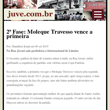
2ª Fase: Moleque Travesso vence a
primeira
Por: Hamilton Kenji em 08 set 2019
Na Rua Javari saiu perdedora a Internacional de Limeira
O Juventus ganhou da Inter de Limeira ontem à tarde, na Rua Javari, enfim
quebrando a sequência de partidas sem vitórias nesta Copa Paulista.
Essa foi, também, a primeira vez que o Moleque Travesso venceu pela segunda
fase desse torneio desde 2013, já que, no ano passado, após longa espera, o time
conseguiu avançar da fase de grupos, mas não bateu nenhum adversário no
quandrangular seguinte.
Os juventinos fizeram apresentação melhor do que aquela diante do Santo André,
realizada no sábado. O estreante Danilo começou jogando. O outro novato do dia,
Maycon entrou no decorrer da partida.