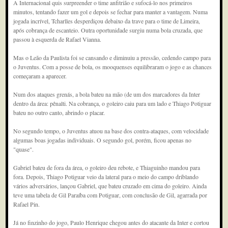
A Internacional quis surpreender o time anfitrião e sufocá-lo nos primeiros
minutos, tentando fazer um gol e depois se fechar para manter a vantagem. Numa
jogada incrível, Tcharlles desperdiçou debaixo da trave para o time de Limeira,
após cobrança de escanteio. Outra oportunidade surgiu numa bola cruzada, que
passou à esquerda de Rafael Vianna.
Mas o Leão da Paulista foi se cansando e diminuiu a pressão, cedendo campo para
o Juventus. Com a posse de bola, os mooquenses equilibraram o jogo e as chances
começaram a aparecer.
Num dos ataques grenás, a bola bateu na mão (de um dos marcadores da Inter
dentro da área: pênalti. Na cobrança, o goleiro caiu para um lado e Thiago Potiguar
bateu no outro canto, abrindo o placar.
No segundo tempo, o Juventus atuou na base dos contra-ataques, com velocidade
algumas boas jogadas individuais. O segundo gol, porém, ficou apenas no
"quase".
Gabriel bateu de fora da área, o goleiro deu rebote, e Thiaguinho mandou para
fora. Depois, Thiago Potiguar veio da lateral para o meio do campo driblando
vários adversários, lançou Gabriel, que bateu cruzado em cima do goleiro. Ainda
teve uma tabela de Gil Paraíba com Potiguar, com conclusão de Gil, agarrada por
Rafael Pin.
Já no finzinho do jogo, Paulo Henrique chegou antes do atacante da Inter e cortou